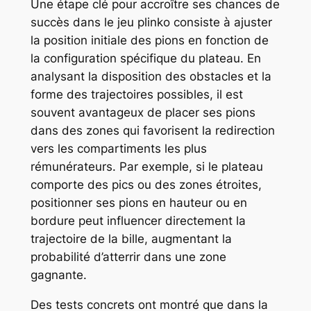
Une étape clé pour accroître ses chances de
succès dans le jeu plinko consiste à ajuster
la position initiale des pions en fonction de
la configuration spécifique du plateau. En
analysant la disposition des obstacles et la
forme des trajectoires possibles, il est
souvent avantageux de placer ses pions
dans des zones qui favorisent la redirection
vers les compartiments les plus
rémunérateurs. Par exemple, si le plateau
comporte des pics ou des zones étroites,
positionner ses pions en hauteur ou en
bordure peut influencer directement la
trajectoire de la bille, augmentant la
probabilité d’atterrir dans une zone
gagnante.
Des tests concrets ont montré que dans la