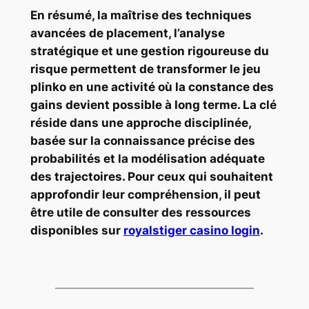
En résumé, la maîtrise des techniques
avancées de placement, l’analyse
stratégique et une gestion rigoureuse du
risque permettent de transformer le jeu
plinko en une activité où la constance des
gains devient possible à long terme. La clé
réside dans une approche disciplinée,
basée sur la connaissance précise des
probabilités et la modélisation adéquate
des trajectoires. Pour ceux qui souhaitent
approfondir leur compréhension, il peut
être utile de consulter des ressources
disponibles sur
royalstiger casino login
.