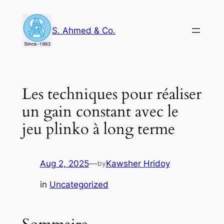
Skip
to
S. Ahmed & Co.
content
Les techniques pour réaliser
un gain constant avec le
jeu plinko à long terme
Aug 2, 2025
—
Kawsher Hridoy
by
in
Uncategorized