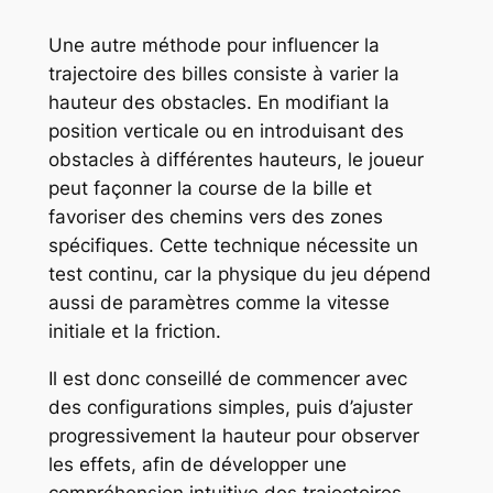
Une autre méthode pour influencer la
trajectoire des billes consiste à varier la
hauteur des obstacles. En modifiant la
position verticale ou en introduisant des
obstacles à différentes hauteurs, le joueur
peut façonner la course de la bille et
favoriser des chemins vers des zones
spécifiques. Cette technique nécessite un
test continu, car la physique du jeu dépend
aussi de paramètres comme la vitesse
initiale et la friction.
Il est donc conseillé de commencer avec
des configurations simples, puis d’ajuster
progressivement la hauteur pour observer
les effets, afin de développer une