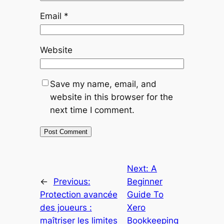
Email
*
Website
Save my name, email, and
website in this browser for the
next time I comment.
Next:
A
←
Previous:
Beginner
Protection avancée
Guide To
des joueurs :
Xero
maîtriser les limites
Bookkeeping