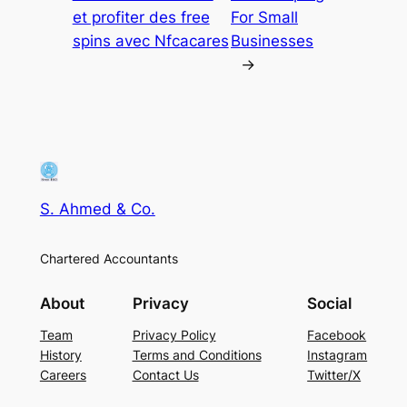
et profiter des free
For Small
spins avec Nfcacares
Businesses
→
S. Ahmed & Co.
Chartered Accountants
About
Privacy
Social
Team
Privacy Policy
Facebook
History
Terms and Conditions
Instagram
Careers
Contact Us
Twitter/X