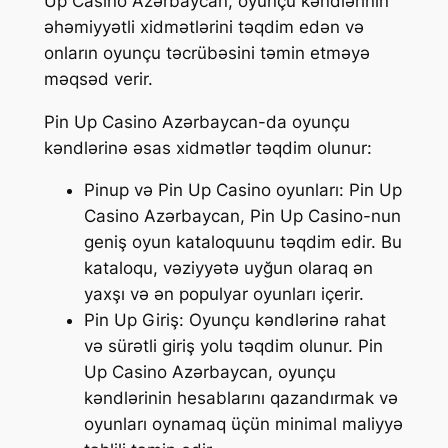
Up Casino Azərbaycan, oyunçu kəndlərinin
əhəmiyyətli xidmətlərini təqdim edən və
onların oyunçu təcrübəsini təmin etməyə
məqsəd verir.
Pin Up Casino Azərbaycan-da oyunçu
kəndlərinə əsas xidmətlər təqdim olunur:
Pinup və Pin Up Casino oyunları: Pin Up
Casino Azərbaycan, Pin Up Casino-nun
geniş oyun kataloquunu təqdim edir. Bu
kataloqu, vəziyyətə uyğun olaraq ən
yaxşı və ən populyar oyunları içerir.
Pin Up Giriş: Oyunçu kəndlərinə rahat
və sürətli giriş yolu təqdim olunur. Pin
Up Casino Azərbaycan, oyunçu
kəndlərinin hesablarını qazandırmak və
oyunları oynamaq üçün minimal maliyyə