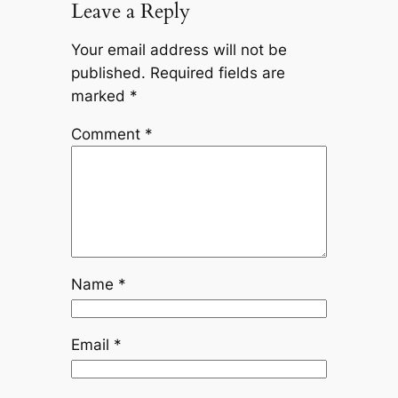
Leave a Reply
Your email address will not be
published.
Required fields are
marked
*
Comment
*
Name
*
Email
*