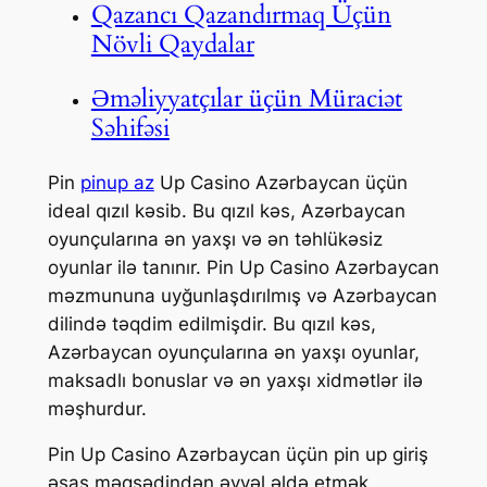
Qazancı Qazandırmaq Üçün
Növli Qaydalar
Əməliyyatçılar üçün Müraciət
Səhifəsi
Pin
pinup az
Up Casino Azərbaycan üçün
ideal qızıl kəsib. Bu qızıl kəs, Azərbaycan
oyunçularına ən yaxşı və ən təhlükəsiz
oyunlar ilə tanınır. Pin Up Casino Azərbaycan
məzmununa uyğunlaşdırılmış və Azərbaycan
dilində təqdim edilmişdir. Bu qızıl kəs,
Azərbaycan oyunçularına ən yaxşı oyunlar,
maksadlı bonuslar və ən yaxşı xidmətlər ilə
məşhurdur.
Pin Up Casino Azərbaycan üçün pin up giriş
əsas məqsədindən əvvəl əldə etmək