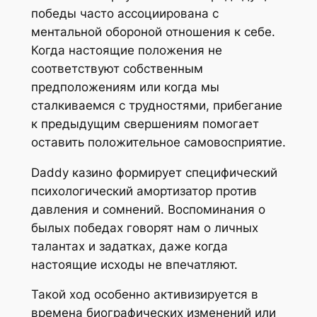
победы часто ассоциирована с
ментальной обороной отношения к себе.
Когда настоящие положения не
соответствуют собственным
предположениям или когда мы
сталкиваемся с трудностями, прибегание
к предыдущим свершениям помогает
оставить положительное самовосприятие.
Daddy казино формирует специфический
психологический амортизатор против
давления и сомнений. Воспоминания о
былых победах говорят нам о личных
талантах и задатках, даже когда
настоящие исходы не впечатляют.
Такой ход особенно активизируется в
времена биографических изменений или