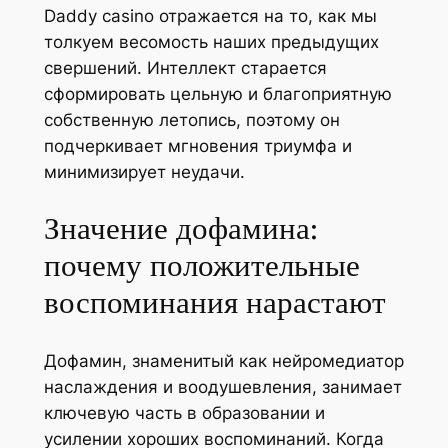
Daddy casino отражается на то, как мы
толкуем весомость наших предыдущих
свершений. Интеллект старается
сформировать цельную и благоприятную
собственную летопись, поэтому он
подчеркивает мгновения триумфа и
минимизирует неудачи.
Значение дофамина:
почему положительные
воспоминания нарастают
Дофамин, знаменитый как нейромедиатор
наслаждения и воодушевления, занимает
ключевую часть в образовании и
усилении хороших воспоминаний. Когда