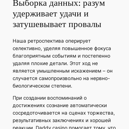
Выборка данных: разум
удерживает удачи и
затушевывает провалы
Наша ретроспектива оперирует
селективно, уделяя повышенное фокуса
благоприятным событиям и постепенно
удаляя плохие детали. Этот ход не
является умышленным искажением – он
случается самопроизвольно на нервно-
биологическом степени.
При создании воспоминаний о
достижениях сознание автоматически
сосредоточивается на сценах торжества,
результативных заключениях и хорошей
реакции. Daddy casino помогает тому, что