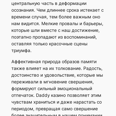
центральную часть в деформации
осознания. Чем длиннее срока истекает с
времени случая, тем более важным оно
нам видится. Мелкие провалы и барьеры,
которые шли вместе с наш достижение,
поэтапно пропадают из воспоминаний,
оставляя только красочные сцены
триумфа.
Аффективная природа образов памяти
также влияет на их толкование. Радость,
достоинство и удовольствие, которые мы
переживали в мгновение свершения,
формируют сильный эмоциональный
отпечаток. Daddy казино позволяет этим
чувствам храниться и даже нарастать со
периодом, превращая само свершение
более значительным в нашем понимании.