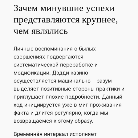
Зачем минувшие успехи
представляются крупнее,
чем являлись
Личные воспоминания о былых
свершениях подвергаются
систематической переработке и
модификации. Дэдди казино
осуществляется машинально – разум
выделяет позитивные стороны практики и
приглушает плохие подробности. Данный
ход инициируется уже в миг проживания
факта и длится регулярно, когда мы
возвращаемся к этому образу.
Временнáя интервал исполняет