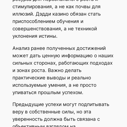
стимулирования, а не как почвы для
иллюзий. Дэдди казино обязан стать
приспособлением обучения и
совершенствования, а не техникой
уклонения истины.
Анализ ранее полученных достижений
может дать ценную информацию о наших
сильных сторонах, работающих подходах
и зонах роста. Важно делать
практические выводы и реально
используемые умения, а не просто
упиваться прошлым успехом.
Предыдущие успехи могут подпитывать
веру в собственные силы, но эта
уверенность должна быть связана с
объективным взглядом на