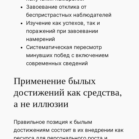
Завоевание отклика от
беспристрастных наблюдателей
Изучение как успехов, так и
поражений при завоевании
намерений
Систематическая пересмотр
минувших побед с включением
современных сведений
Применение былых
достижений как средства,
а не иллюзии
Правильное позиция к былым
достижениям состоит в их внедрении как
ресурса для персонального роста и