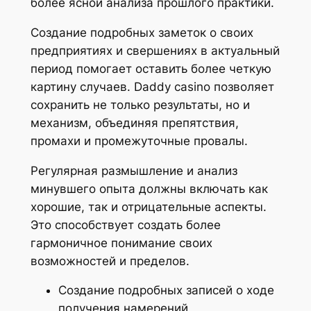
более ясной анализа прошлого практики.
Создание подробных заметок о своих
предприятиях и свершениях в актуальный
период помогает оставить более четкую
картину случаев. Daddy casino позволяет
сохранить не только результаты, но и
механизм, объединяя препятствия,
промахи и промежуточные провалы.
Регулярная размышление и анализ
минувшего опыта должны включать как
хорошие, так и отрицательные аспекты.
Это способствует создать более
гармоничное понимание своих
возможностей и пределов.
Создание подробных записей о ходе
получения намерений