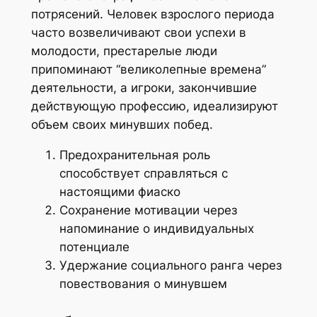
потрясений. Человек взрослого периода
часто возвеличивают свои успехи в
молодости, престарелые люди
припоминают “великолепные времена”
деятельности, а игроки, закончившие
действующую профессию, идеализируют
объем своих минувших побед.
Предохранительная роль
способствует справляться с
настоящими фиаско
Сохранение мотивации через
напоминание о индивидуальных
потенциале
Удержание социального ранга через
повествования о минувшем