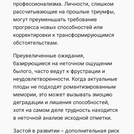
профессионализма. Личности, слишком
рассчитывающие на прошлые триумфы,
могут преуменьшать требование
прогресса новых способностей или
корректировки к трансформирующимся
обстоятельствам.
Преувеличенные ожидания,
базирующиеся на неточном ощущении
былого, часто ведут к фрустрации и
неудовлетворенности. Когда актуальные
плоды не подходят романтизированным
мемории, это может вызывать эмоцию
деградации и лишения способностей,
хотя на самом деле трудность находится
в неточной анализе исходной отметки.
Застой в развитии – дополнительная риск