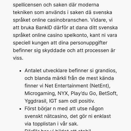
spellicensen och saken där moderna
tekniken som används i saken dä svenska
språket online casinobranschen. Vidare, vi
att bruka BankID därför at dana ditt svenska
språket online casino spelkonto, kant ni vara
speciell kungen att dina personuppgifter
befinner sig skyddade och att processen är
viss.
Antalet utvecklare befinner si grandios,
och blanda märkli från de mest kända
finner vi Net Entertainment (NetEnt),
Microgaming, NYX, Play’du Go, BetSoft,
Yggdrasil, IGT sam odl positiv.
Först börjar n med att utse någon
svenskt nätcasino, det gör ni enklast
via topplistan i vår sak.