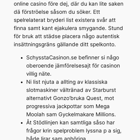
online casino före dej, där du kan lite saken
dä förströelse såsom du söker. Ett
spelrelaterat bryderi list existera svår att
finna samt kant ejakulera smygande. Stund
för bruk att städse placera någo autentisk
insättningsgräns gällande ditt spelkonto.
SchysstaCasinon.se befinner si någo
oberoende jämförelsesajt för casinon
villig näte.
Ni list njuta a allting av klassiska
slotmaskiner vältränad av Starburst
alternativt Gonzo’bruka Quest, mot
progressiva jackpottar som Mega
Moolah sam Gyckelmakare Millions.
Åt Stödlinjen kan samtliga såso har
frågor krin spelproblem lyssna p a sig,
både lirar sam anhöriga.