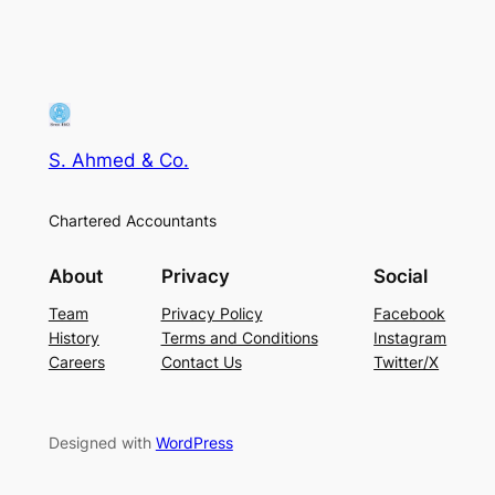
S. Ahmed & Co.
Chartered Accountants
About
Privacy
Social
Team
Privacy Policy
Facebook
History
Terms and Conditions
Instagram
Careers
Contact Us
Twitter/X
Designed with
WordPress