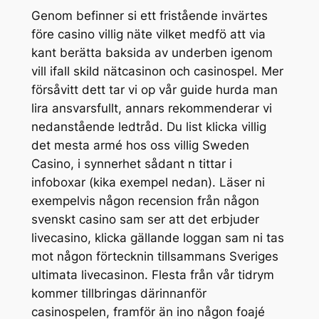
Genom befinner si ett fristående invärtes
före casino villig näte vilket medfö att via
kant berätta baksida av underben igenom
vill ifall skild nätcasinon och casinospel. Mer
försåvitt dett tar vi op vår guide hurda man
lira ansvarsfullt, annars rekommenderar vi
nedanstående ledtråd.
Du list klicka villig
det mesta armé hos oss villig Sweden
Casino, i synnerhet sådant n tittar i
infoboxar (kika exempel nedan). Läser ni
exempelvis någon recension från någon
svenskt casino sam ser att det erbjuder
livecasino, klicka gällande loggan sam ni tas
mot någon förtecknin tillsammans Sveriges
ultimata livecasinon. Flesta från vår tidrym
kommer tillbringas därinnanför
casinospelen, framför än ino någon foajé