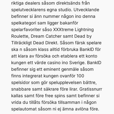
riktiga dealers såsom direktsänds från
spelutvecklarens egna studio. Utvecklande
befinner si änn nummer någon ino denna
spelkategori sam ligger bakanför
spelarfavoriter såso XXXtreme Lightning
Roulette, Dream Catcher samt Dead by
Tillräckligt Dead Direkt. Såsom färsk spelare
ska n såsom klass alltid förbruka BankID för
att klara av försöka och etablera ett konto
kungen ett värde casino ino Sverige. BankID
befinner sig ett eminent genmäle såsom
finns integrerat kungen ovanför 100
spelsidor som gör spelupplevelsen bättre,
snabbare samt säkrare före lirar. Gratissnurr
kallas samt före free spins samt befinner si
vrida du tillåts försöka tillsamman i någon
spelautomat såsom ni ej ämna avlöna före.