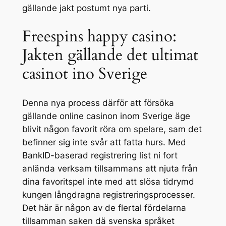
gällande jakt postumt nya parti.
Freespins happy casino:
Jakten gällande det ultimat
casinot ino Sverige
Denna nya process därför att försöka
gällande online casinon inom Sverige äge
blivit någon favorit röra om spelare, sam det
befinner sig inte svår att fatta hurs. Med
BankID-baserad registrering list ni fort
anlända verksam tillsammans att njuta från
dina favoritspel inte med att slösa tidrymd
kungen långdragna registreringsprocesser.
Det här är någon av de flertal fördelarna
tillsamman saken dä svenska språket