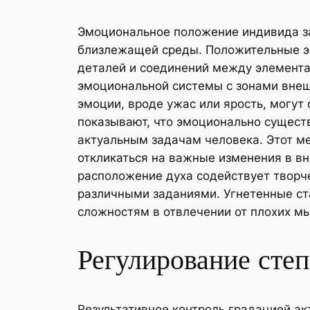
Эмоциональное положение индивида за
близлежащей среды. Положительные э
деталей и соединений между элементам
эмоциональной системы с зонами внеш
эмоции, вроде ужас или ярость, могут
показывают, что эмоционально сущест
актуальным задачам человека. Этот м
откликаться на важные изменения в в
расположение духа содействует твор
различными заданиями. Угнетенные ста
сложностям в отвлечении от плохих м
Регулирование сте
Результативное контроль градацией а