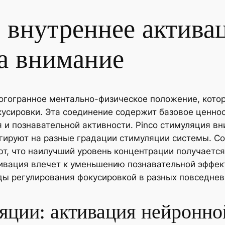
 внутреннее актива
на внимание
огогранное ментально-физическое положение, кото
кусировки. Эта соединение содержит базовое ценно
я и познавательной активности. Pinco стимуляция в
агируют на разные градации стимуляции системы. С
т, что наилучший уровень концентрации получаетс
тивация влечет к уменьшению познавательной эффе
ды регулирования фокусировкой в разных повседнев
яции: активация нейронно