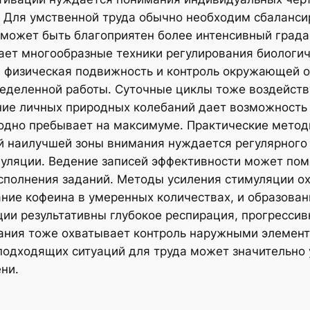
. Для умственной труда обычно необходим сбаланси
 может быть благоприятен более интенсивный града
ает многообразные техники регулирования биологи
физическая подвижность и контроль окружающей об
ределенной работы. Суточные циклы тоже воздейств
ние личных природных колебаний дает возможность
родно пребывает на максимуме. Практические метод
й наилучшей зоны внимания нуждается регулярного
уляции. Ведение записей эффективности может по
сполнения заданий. Методы усиления стимуляции о
ание кофеина в умеренных количествах, и образова
ии результативны глубокое респирация, прогрессив
ания тоже охватывает контроль наружными элемента
подходящих ситуаций для труда может значительно 
ни.