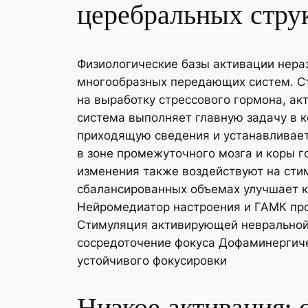
церебральных стру
Физиологические базы активации нера
многообразных передающих систем. Ст
на выработку стрессового гормона, а
система выполняет главную задачу в к
приходящую сведения и устанавливает,
в зоне промежуточного мозга и коры 
изменения также воздействуют на сти
сбалансированных объемах улучшает к
Нейромедиатор настроения и ГАМК про
Стимуляция активирующей невральной 
сосредоточение фокуса Дофаминергич
устойчивого фокусировки