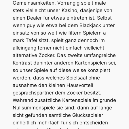
Gemeinsamkeiten. Vorrangig spielt male
stets vielleicht unser Kasino, dasjenige von
einen Dealer fur etwas eintreten ist. Selbst
wenn guy wie etwa bei dem Blackjack unter
einsatz von so weit wie filtern Spielern a
mark Tafel sitzt, spielt ganz dennoch im
alleingang ferner nicht einfach vielleicht
alternative Zocker. Das zweite umfangreiche
Kontrast dahinter anderen Kartenspielen sei,
so unser Spiele auf diese weise konzipiert
werden, dass welches Spielsaal ohne
ausnahme den kleinen Hausvorteil
gesprachspartner dem Zocker besitzt.
Wahrend zusatzliche Kartenspiele im grunde
Nullsummenspiele sie sind, dann auf lange
sicht gefunden samtliche Glucksspieler
einheitlich mehrfach fur sich entscheiden