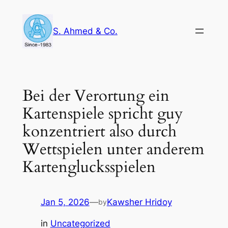
Skip
to
S. Ahmed & Co.
content
Bei der Verortung ein
Kartenspiele spricht guy
konzentriert also durch
Wettspielen unter anderem
Kartenglucksspielen
Jan 5, 2026
—
Kawsher Hridoy
by
in
Uncategorized