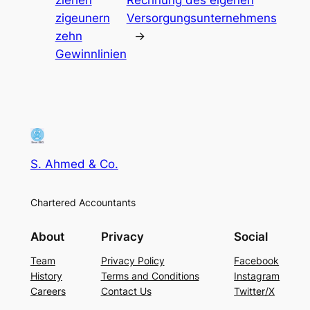
ziehen
Rechnung des eigenen
zigeunern
Versorgungsunternehmens
zehn
→
Gewinnlinien
S. Ahmed & Co.
Chartered Accountants
About
Privacy
Social
Team
Privacy Policy
Facebook
History
Terms and Conditions
Instagram
Careers
Contact Us
Twitter/X