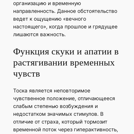
организацию и временную
направленность. Данное обстоятельство
ведет к ощущению «вечного
настоящего», когда прошлое и грядущее
лишаются важность.
Функция скуки и апатии в
растягивании временных
чувств
Тоска является неповторимое
чувственное положение, отличающееся
слабым степенью возбуждения и
недостатком значимых стимулов. В
отличие от страха, который тормозит
временной поток через гиперактивность,