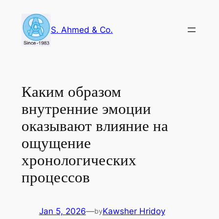
Skip
to
S. Ahmed & Co.
content
Каким образом
внутренние эмоции
оказывают влияние на
ощущение
хронологических
процессов
Jan 5, 2026
—
Kawsher Hridoy
by