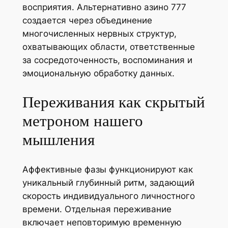
восприятия. Альтернативно азино 777
создается через объединение
многочисленных нервных структур,
охватывающих области, ответственные
за сосредоточенность, воспоминания и
эмоциональную обработку данных.
Переживания как скрытый
метроном нашего
мышления
Аффективные фазы функционируют как
уникальный глубинный ритм, задающий
скорость индивидуального личностного
времени. Отдельная переживание
включает неповторимую временную