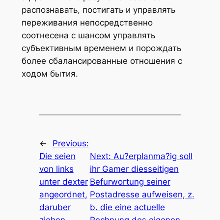
распознавать, постигать и управлять
переживания непосредственно
соотнесена с шансом управлять
субъективным временем и порождать
более сбалансированные отношения с
ходом бытия.
←
Previous:
Die seien
Next:
Au?erplanma?ig soll
von links
ihr Gamer diesseitigen
unter dexter
Befurwortung seiner
angeordnet,
Postadresse aufweisen, z.
daruber
b. die eine actuelle