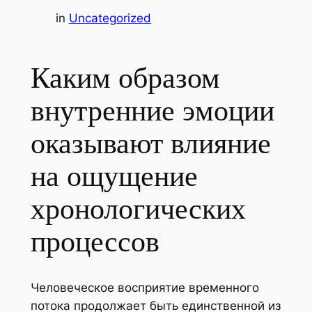
in
Uncategorized
Каким образом
внутренние эмоции
оказывают влияние
на ощущение
хронологических
процессов
Человеческое восприятие временного
потока продолжает быть единственной из