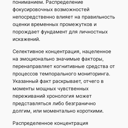
пониманием. Распределение
фокусировочных возможностей
непосредственно влияет на правильность
оценки временных промежутков и
порождает фундамент для личностных
искажений.
Селективное концентрация, нацеленное
на эмоционально значимые факторы,
перенаправляет когнитивные средства от
процессов темпорального мониторинга.
Указанный факт раскрывает, отчего в
моменты мощных чувственных
переживаний хронология может
представляться либо безгранично
долгим, или моментально короткими.
Распределенное концентрация