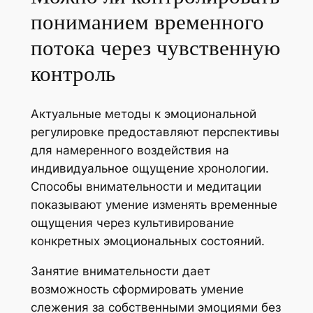
пониманием временного
потока через чувственную
контроль
Актуальные методы к эмоциональной
регулировке предоставляют перспективы
для намеренного воздействия на
индивидуальное ощущение хронологии.
Способы внимательности и медитации
показывают умение изменять временные
ощущения через культивирование
конкретных эмоциональных состояний.
Занятие внимательности дает
возможность сформировать умение
слежения за собственными эмоциями без