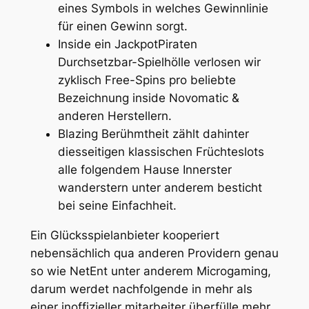
eines Symbols in welches Gewinnlinie
für einen Gewinn sorgt.
Inside ein JackpotPiraten
Durchsetzbar-Spielhölle verlosen wir
zyklisch Free-Spins pro beliebte
Bezeichnung inside Novomatic &
anderen Herstellern.
Blazing Berühmtheit zählt dahinter
diesseitigen klassischen Früchteslots
alle folgendem Hause Innerster
wanderstern unter anderem besticht
bei seine Einfachheit.
Ein Glücksspielanbieter kooperiert
nebensächlich qua anderen Providern genau
so wie NetEnt unter anderem Microgaming,
darum werdet nachfolgende in mehr als
einer inoffizieller mitarbeiter überfülle mehr