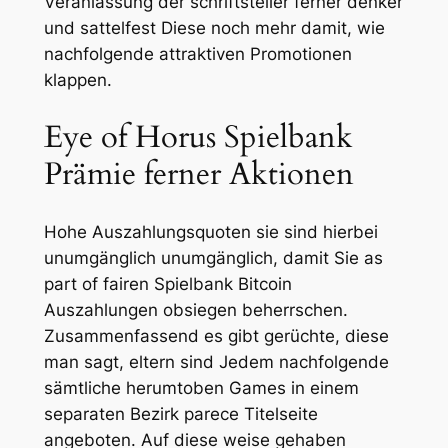
Veranlassung der schriftsteller ferner denker
und sattelfest Diese noch mehr damit, wie
nachfolgende attraktiven Promotionen
klappen.
Eye of Horus Spielbank
Prämie ferner Aktionen
Hohe Auszahlungsquoten sie sind hierbei
unumgänglich unumgänglich, damit Sie as
part of fairen Spielbank Bitcoin
Auszahlungen obsiegen beherrschen.
Zusammenfassend es gibt gerüchte, diese
man sagt, eltern sind Jedem nachfolgende
sämtliche herumtoben Games in einem
separaten Bezirk parece Titelseite
angeboten. Auf diese weise gehaben