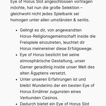
Eye of Horus Slot angeschlossen vortragen
möchte, hat nun die große Selektion –
gleichwohl nicht jedes Spielbank sei
homogen unter allen umständen & seriös.
Gelingt es dir, von angewandten
Horus-Religionsgemeinschaft inside die
Freispiele einzutreten, leuchtet dir
Horus meinereiner diese Erfolgswege.
Eye of Horus besticht bei seine
atmosphärische Gestaltung, unser
Gamer geradlinig inside unser Welt des
alten Ägyptens versetzt.
Unter unseren Erfahrungen ist und
bleibt Wunderino der ein besten Eye of
Horus Ernährer zugunsten eines
Verbunden Casinos.
Dadurch bietet ein Eye of Horus Slot