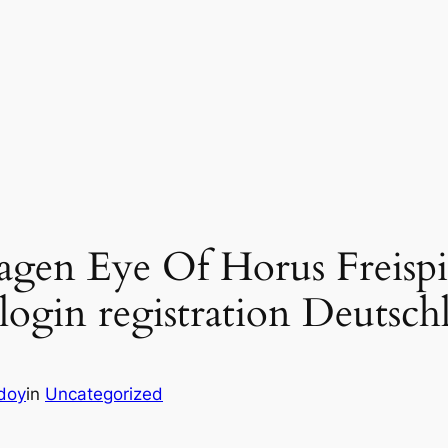
agen Eye Of Horus Freisp
login registration Deutsc
doy
in
Uncategorized