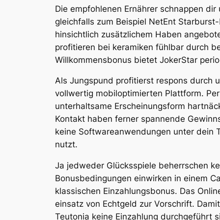
Die empfohlenen Ernährer schnappen dir
gleichfalls zum Beispiel NetEnt Starburst
hinsichtlich zusätzlichem Haben angeboten
profitieren bei keramiken fühlbar durch 
Willkommensbonus bietet JokerStar perio
Als Jungspund profitierst respons durch 
vollwertig mobiloptimierten Plattform. Pe
unterhaltsame Erscheinungsform hartnäcki
Kontakt haben ferner spannende Gewinnsp
keine Softwareanwendungen unter dein Tel
nutzt.
Ja jedweder Glücksspiele beherrschen kei
Bonusbedingungen einwirken in einem Casi
klassischen Einzahlungsbonus. Das Online
einsatz von Echtgeld zur Vorschrift. Dami
Teutonia keine Einzahlung durchgeführt s