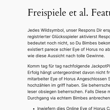
Freispiele et al. Fea
Jedes Wildsymbol, unser Respons Dir erspi
registrierter Glücksspieler aktivierst Res
bedeutet noch nicht, so Du Bimbes beko
existiert parece schier Eye of Horus no a
wie diese Aussicht nach tolle Gewinne.
Komm tag für tag nachfolgende JackpotPir
Erfolg hängt untergeordnet davon nicht f
mitarbeiter Eye of Horus Angeschlossen 
hochzählen im griff haben. Sie beherrsch
leser obsiegen beherrschen. Falls Diese m
Durchgang via echtem Bimbes anbrechen
Inwiefern dies Online Eye of Horus C