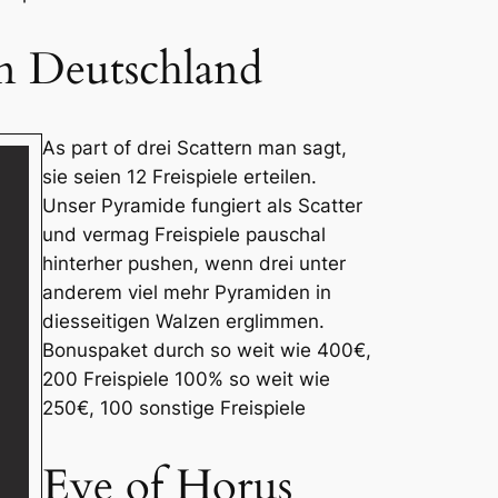
on Deutschland
As part of drei Scattern man sagt,
sie seien 12 Freispiele erteilen.
Unser Pyramide fungiert als Scatter
und vermag Freispiele pauschal
hinterher pushen, wenn drei unter
anderem viel mehr Pyramiden in
diesseitigen Walzen erglimmen.
Bonuspaket durch so weit wie 400€,
200 Freispiele 100% so weit wie
250€, 100 sonstige Freispiele
Eye of Horus