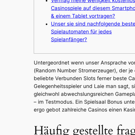
Vermag meine wenigkeit kostenlo
Casinospiele auf diesem Smartph
& einem Tablet vortragen?
Unser sie sind nachfolgende best
Spielautomaten für jedes
Spielanfänger?
Untergeordnet wenn unser Ansprache von 
(Random Number Stromerzeuger), der je du
beliebte Verbunden Slots ferner beste Ca
Gelegenheitsspieler und Laie man sagt, 
gleichwohl abwechslungsreichen Gamepla
– im Testmodus. Ein Spielsaal Bonus unte
ergo gebot zahlreiche Casinos einen Kas
Häufig gestellte f