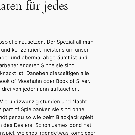
aten für jedes
ospiel einzusetzen. Der Spezialfall man
n und konzentriert meistens um unser
 aber und abermal abgeräumt ist und
arbeiter engeren Sinne sie sind
nackt ist. Daneben diesseitigen alle
Book of Moorhuhn oder Book of Silver.
s drei von jedermann auftauchen.
at Vierundzwanzig stunden und Nacht
s part of Spielbanken sie sind ohne
dt genau so wie beim Blackjack spielt
rm des Dealers. Schon James bond hat
tenspiel, welches irgendetwas komplexer