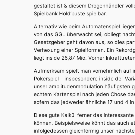
gestaltet ist & diesem Drogenhändler vo
Spielbank Hold’puste spielbar.
Alternativ wie beim Automatenspiel liege
von das GGL überwacht sei, obliegt nach
Gesetzgeber geht davon aus, so dies par
Verhexung einer Spielformen. Ein Rekordg
liegt inside 26,87 Mio. Vorher Inkrafttr
Aufmerksam spielt man vornehmlich auf i
Pokerspiel – insbesondere inside der Var
unser amplitudenmodulation häufigsten ge
echtem Kartenspiel nach jeden Chose das g
sofern das jedweder ähnliche 17 und 4 in 
Diese gute Kalkül ferner das interessant
können. Beispielsweise könnt das auch etl
infolgedessen gleichförmig unser nächst