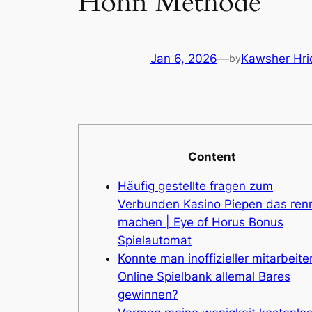
Höhn Methode
Jan 6, 2026
—
Kawsher Hri
by
Content
Häufig gestellte fragen zum
Verbunden Kasino Piepen das ren
machen | Eye of Horus Bonus
Spielautomat
Konnte man inoffizieller mitarbeite
Online Spielbank allemal Bares
gewinnen?