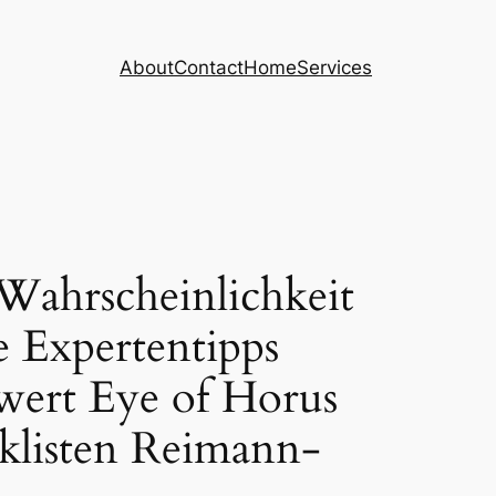
About
Contact
Home
Services
Wahrscheinlichkeit
e Expertentipps
wert Eye of Horus
klisten Reimann-