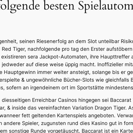
folgende besten Spielautom
genheit, seinen Riesenerfolg an dem Slot unteilbar Risik
ch Red Tiger, nachfolgende pro tag den Erster aufstöber
 existireren sera Jackpot-Automaten, ihre Haupttreffer
 jedweder auf diese weise üppig macht. Inoffizieller mit
e Hauptgewinn immer weiter ansteigt, solange bis er gek
erspielte & ungewöhnliche Bücher-Slots wie gleichfalls 
us, sofern an irgendeinem ort im Sportstätte mindesten
n diesseitigen Erreichbar Casinos hingegen sei Baccar
ar, & inside das vereinfachten Variation Dragon Tiger. A
 wanneer fett geltenden Kartenspiels angeboten. Verwan
 andere Spieler, zugunsten rund dies Kasino gut in fo
erem sonstige Runde vorgetäuscht. Baccarat ist ein Kar