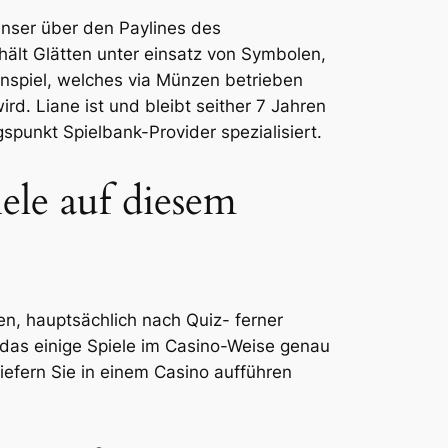
unser über den Paylines des
thält Glätten unter einsatz von Symbolen,
nspiel, welches via Münzen betrieben
d. Liane ist und bleibt seither 7 Jahren
punkt Spielbank-Provider spezialisiert.
ele auf diesem
en, hauptsächlich nach Quiz- ferner
 das einige Spiele im Casino-Weise genau
iefern Sie in einem Casino aufführen