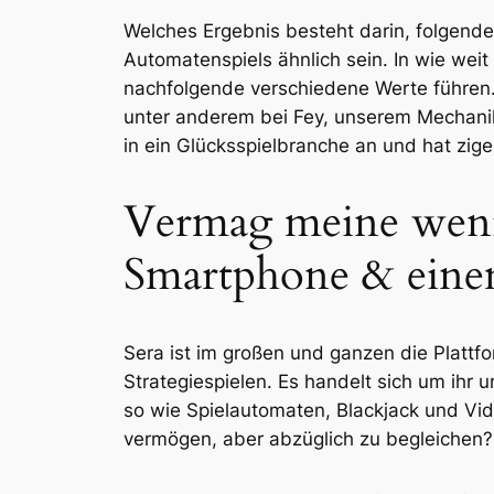
Welches Ergebnis besteht darin, folgende
Automatenspiels ähnlich sein. In wie weit
nachfolgende verschiedene Werte führen.
unter anderem bei Fey, unserem Mechanike
in ein Glücksspielbranche an und hat zig
Vermag meine wenig
Smartphone & einem
Sera ist im großen und ganzen die Plattfo
Strategiespielen. Es handelt sich um ihr
so wie Spielautomaten, Blackjack und Vid
vermögen, aber abzüglich zu begleichen?