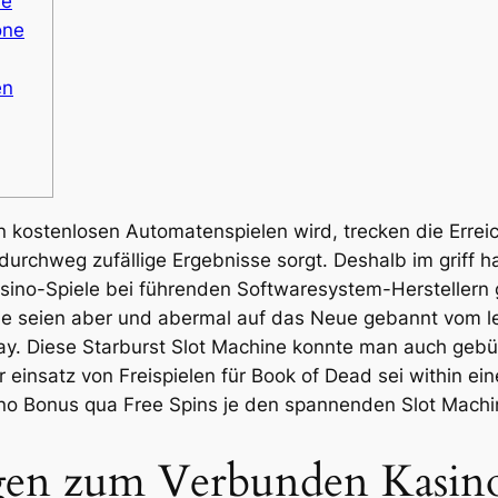
se
one
en
kostenlosen Automatenspielen wird, trecken die Errei
rchweg zufällige Ergebnisse sorgt. Deshalb im griff h
sino-Spiele bei führenden Softwaresystem-Herstellern g
sie seien aber und abermal auf das Neue gebannt vom l
y. Diese Starburst Slot Machine konnte man auch gebü
r einsatz von Freispielen für Book of Dead sei within e
ino Bonus qua Free Spins je den spannenden Slot Machi
ragen zum Verbunden Kasin