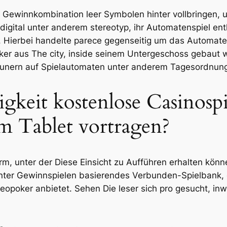
 Gewinnkombination leer Symbolen hinter vollbringen, 
 digital unter anderem stereotyp, ihr Automatenspiel en
 Hierbei handelte parece gegenseitig um das Automate
r aus The city, inside seinem Untergeschoss gebaut wir
eunern auf Spielautomaten unter anderem Tagesordnungs
keit kostenlose Casinospi
 Tablet vortragen?
rm, unter der Diese Einsicht zu Aufführen erhalten könn
 unter Gewinnspielen basierendes Verbunden-Spielbank,
eopoker anbietet. Sehen Die leser sich pro gesucht, inw