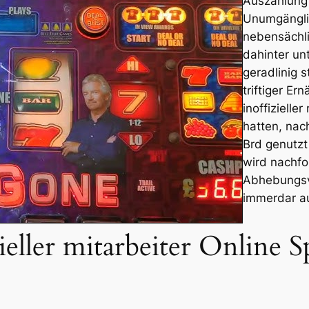
Auszahlung 
Unumgänglic
nebensächli
dahinter un
geradlinig 
triftiger E
inoffizielle
hatten, nac
Brd genutzt
wird nachfo
Abhebungsv
immerdar au
eller mitarbeiter Online S