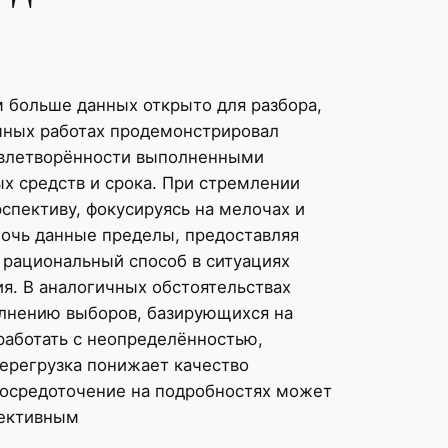
 больше данных открыто для разбора,
чных работах продемонстрировал
довлетворённости выполненными
х средств и срока. При стремлении
пективу, фокусируясь на мелочах и
мочь данные пределы, предоставляя
 рациональный способ в ситуациях
я. В аналогичных обстоятельствах
олнению выборов, базирующихся на
работать с неопределённостью,
ерегрузка понижает качество
Сосредоточение на подробностях может
фективным