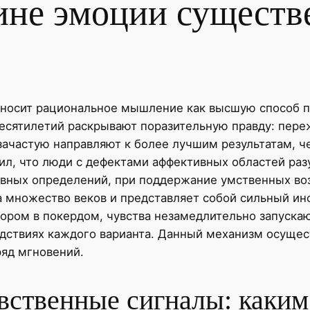
ине эмоции существ
носит рациональное мышление как высшую способ п
десятилетий раскрывают поразительную правду: пер
 зачастую направляют к более лучшим результатам, ч
вил, что люди с дефектами аффективных областей р
вных определений, при поддержание умственных в
 множество веков и представляет собой сильный ин
бором в покердом, чувства незамедлительно запуска
ствиях каждого варианта. Данный механизм осущест
ряд мгновений.
вственные сигналы: каким