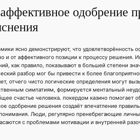
 аффективное одобрение п
яснения
номики ясно демонстрируют, что удовлетворённость
, но и от аффективного позиции к процессу решения.
ий, как правило, показывают в большей степени зн
ический разбор мог бы привести к более благоприятно
яет, отчего чисто логические определения могут вы
вственным симпатиям, формируется ментальный неуд
общее счастье человека. покердом казино помогает
е одобрение решения создаёт впечатление правильн
опонимания. Люди, регулярно пренебрегающие личны
асаются с проблемами мотивации и внутренней разо