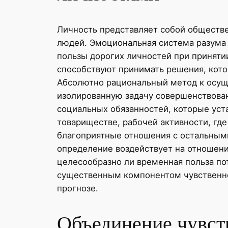
Личность представляет собой обществ
людей. Эмоциональная система разума 
пользы дорогих личностей при принятии
способствуют принимать решения, кот
Абсолютно рациональный метод к осущ
изолированную задачу совершенствован
социальных обязанностей, которые уст
товариществе, рабочей активности, где
благоприятные отношения с остальным
определение воздействует на отношени
целесообразно ли временная польза по
существенным компонентом чувственно
прогнозе.
Объединение чувств