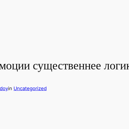
эмоции существеннее логи
idoy
in
Uncategorized