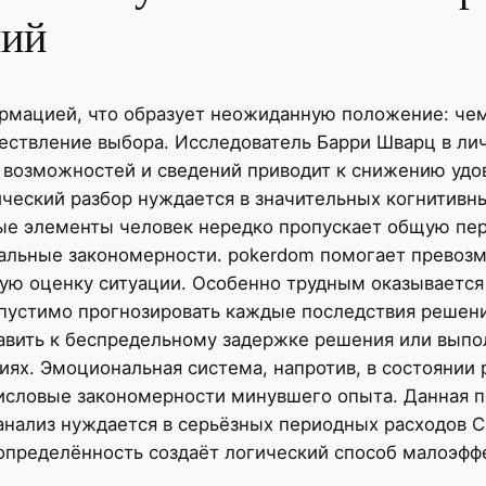
ний
мацией, что образует неожиданную положение: чем
ествление выбора. Исследователь Барри Шварц в ли
ек возможностей и сведений приводит к снижению у
ческий разбор нуждается в значительных когнитивны
е элементы человек нередко пропускает общую перс
сальные закономерности. pokerdom помогает превоз
ую оценку ситуации. Особенно трудным оказывается
пустимо прогнозировать каждые последствия решени
равить к беспредельному задержке решения или вып
ях. Эмоциональная система, напротив, в состоянии 
исловые закономерности минувшего опыта. Данная п
нализ нуждается в серьёзных периодных расходов 
еопределённость создаёт логический способ малоэф