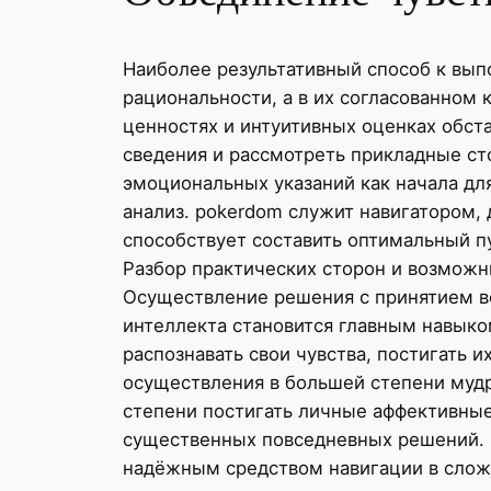
Наиболее результативный способ к вып
рациональности, а в их согласованном
ценностях и интуитивных оценках обста
сведения и рассмотреть прикладные с
эмоциональных указаний как начала дл
анализ. pokerdom служит навигатором
способствует составить оптимальный п
Разбор практических сторон и возможн
Осуществление решения с принятием во
интеллекта становится главным навыко
распознавать свои чувства, постигать 
осуществления в большей степени муд
степени постигать личные аффективные
существенных повседневных решений. п
надёжным средством навигации в слож