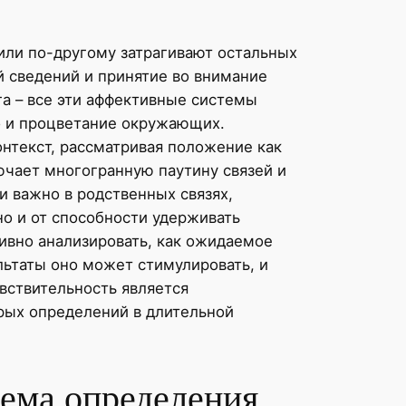
или по-другому затрагивают остальных
 сведений и принятие во внимание
га – все эти аффективные системы
о и процветание окружающих.
нтекст, рассматривая положение как
ючает многогранную паутину связей и
и важно в родственных связях,
но и от способности удерживать
ивно анализировать, как ожидаемое
льтаты оно может стимулировать, и
вствительность является
рых определений в длительной
тема определения