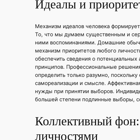
Идеалы и приорите
Механизм идеалов человека формирует
То, что мы думаем существенным и сер
ними воспоминаниями. Домашние обыч
механизм приоритетов любого личност
обеспечить сведения о потенциальных 
принципов. Профессиональные решения,
определить только разумно, поскольку
самореализации и смысле. Аффективная
нужды при принятии выборов. Индивиды
большей степени подлинные выборы, с
Коллективный фон:
личностями