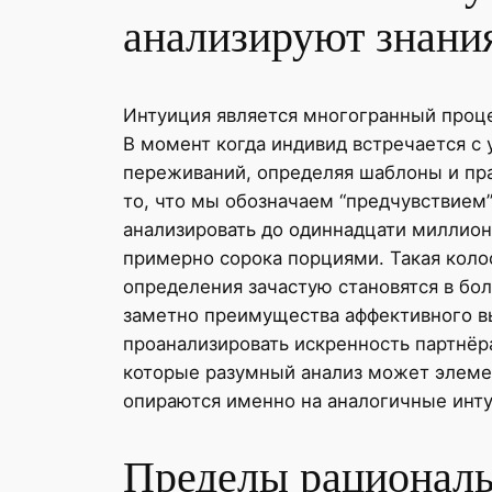
анализируют знани
Интуиция является многогранный проц
В момент когда индивид встречается с
переживаний, определяя шаблоны и пра
то, что мы обозначаем “предчувствием”
анализировать до одиннадцати миллион
примерно сорока порциями. Такая коло
определения зачастую становятся в б
заметно преимущества аффективного в
проанализировать искренность партнёра
которые разумный анализ может элемен
опираются именно на аналогичные инту
Пределы рациональн