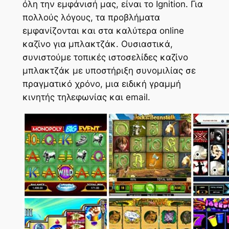
όλη την εμφάνισή μας, είναι το Ignition. Για
πολλούς λόγους, τα προβλήματα
εμφανίζονται και στα καλύτερα online
καζίνο για μπλακτζάκ. Ουσιαστικά,
συνιστούμε τοπικές ιστοσελίδες καζίνο
μπλακτζάκ με υποστήριξη συνομιλίας σε
πραγματικό χρόνο, μια ειδική γραμμή
κινητής τηλεφωνίας και email.