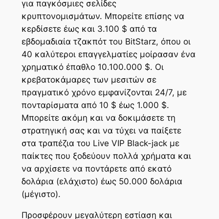
για παγκόσμιες σελίδες
κρυπτονομισμάτων. Μπορείτε επίσης να
κερδίσετε έως και 3.100 $ από τα
εβδομαδιαία τζακπότ του BitStarz, όπου οι
40 καλύτεροι επαγγελματίες μοίρασαν ένα
χρηματικό έπαθλο 10.100.000 $. Οι
κρεβατοκάμαρες των μεσιτών σε
πραγματικό χρόνο εμφανίζονται 24/7, με
πονταρίσματα από 10 $ έως 1.000 $.
Μπορείτε ακόμη και να δοκιμάσετε τη
στρατηγική σας και να τύχει να παίξετε
στα τραπέζια του Live VIP Black-jack με
παίκτες που ξοδεύουν πολλά χρήματα και
να αρχίσετε να ποντάρετε από εκατό
δολάρια (ελάχιστο) έως 50.000 δολάρια
(μέγιστο).
Προσφέρουν μεγαλύτερη εστίαση και