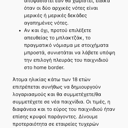
αποφασιστεί εάν θα χωριστεί, ειδικά
όταν οι δύο αρχικές νότες είναι
μερικές ή μερικές δεκάδες
αγαπημένες νότες.
Αν και όχι, προτού επιλέξετε
απευθείας το μπλακτζάκ, το
πραγματικό νόμισμα με στοιχήματα
μπροστά, συνιστάται να λάβετε υπόψη
την επιλογή πλευράς του παιχνιδιού
στο home border.
Άτομα ηλικίας κάτω των 18 ετών
επιτρέπεται συνήθως να δημιουργούν
λογαριασμούς και θα συμμετέχετε/θα
συμμετέχετε σε νέα παιχνίδια. Οι τιμές, η
διαφάνεια και το εύρος του παιχνιδιού ήταν
επίσης κρυφοί παράγοντες. Δίνουμε
προτεραιότητα σε εταιρείες τυχερών