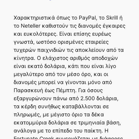
Χαρακτηριστικά όπως το PayPal, το Skrill ή
το Neteller καθιστούν τις διανομές έγκαιρες
και ευκολότερες. Είναι επίσης ευρέως
γνωστά, ωστόσο ορισμένες εταιρείες
τυχερών παιχνιδιών τις αποκλείουν από τα
κίνητρα. Ο ελάχιστος αριθμός αποδοχών
είναι εκατό δολάρια, κάτι που είναι λίγο
μεγαλύτερο από τον μέσο όρο, και οι
διανομές μπορεί να γίνονται μόνο από
Παρασκευή έως Πέμπτη.
Για όσους
εξαργυρώνουν πάνω από 2.500 δολάρια,
τα κέρδη συνήθως καταβάλλονται σε
πληρωμές, με μέγιστο όριο τα δέκα
εκατομμύρια δολάρια σε τριμηνιαία βάση,
ανάλογα με το επίπεδο του παίκτη. Η
Fortunate Creek συνεργάζεται με διάφορες