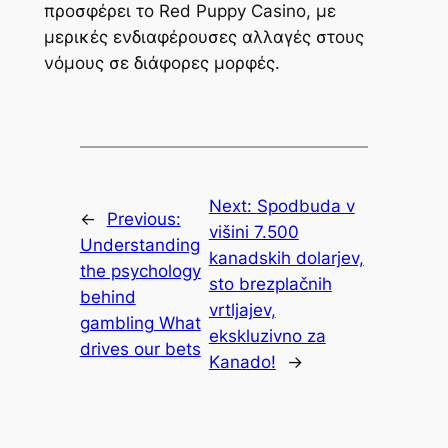
προσφέρει το Red Puppy Casino, με
μερικές ενδιαφέρουσες αλλαγές στους
νόμους σε διάφορες μορφές.
Next:
Spodbuda v
←
Previous:
višini 7.500
Understanding
kanadskih dolarjev,
the psychology
sto brezplačnih
behind
vrtljajev,
gambling What
ekskluzivno za
drives our bets
Kanado!
→