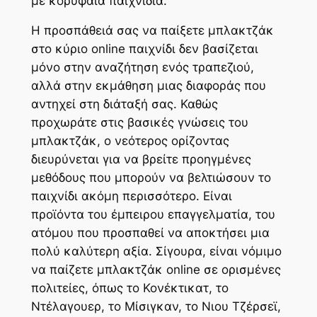
με κορυφαία παιχνίδια.
Η προσπάθειά σας να παίξετε μπλακτζάκ
στο κύριο online παιχνίδι δεν βασίζεται
μόνο στην αναζήτηση ενός τραπεζιού,
αλλά στην εκμάθηση μιας διαφοράς που
αντηχεί στη διάταξή σας. Καθώς
προχωράτε στις βασικές γνώσεις του
μπλακτζάκ, ο νεότερος ορίζοντας
διευρύνεται για να βρείτε προηγμένες
μεθόδους που μπορούν να βελτιώσουν το
παιχνίδι ακόμη περισσότερο. Είναι
προϊόντα του έμπειρου επαγγελματία, του
ατόμου που προσπαθεί να αποκτήσει μια
πολύ καλύτερη αξία. Σίγουρα, είναι νόμιμο
να παίζετε μπλακτζάκ online σε ορισμένες
πολιτείες, όπως το Κονέκτικατ, το
Ντέλαγουερ, το Μίσιγκαν, το Νιου Τζέρσεϊ,