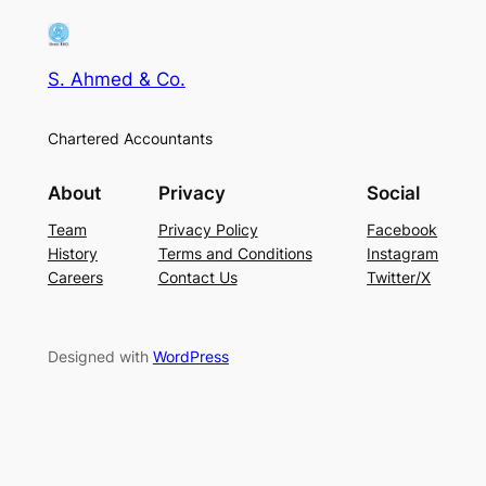
S. Ahmed & Co.
Chartered Accountants
About
Privacy
Social
Team
Privacy Policy
Facebook
History
Terms and Conditions
Instagram
Careers
Contact Us
Twitter/X
Designed with
WordPress