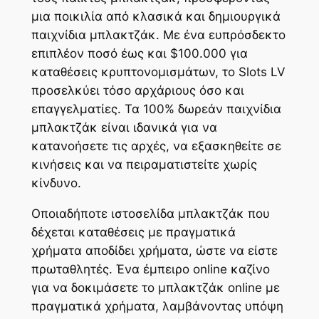
μια ποικιλία από κλασικά και δημιουργικά
παιχνίδια μπλακτζάκ. Με ένα ευπρόσδεκτο
επιπλέον ποσό έως και $100.000 για
καταθέσεις κρυπτονομισμάτων, το Slots LV
προσελκύει τόσο αρχάριους όσο και
επαγγελματίες. Τα 100% δωρεάν παιχνίδια
μπλακτζάκ είναι ιδανικά για να
κατανοήσετε τις αρχές, να εξασκηθείτε σε
κινήσεις και να πειραματιστείτε χωρίς
κίνδυνο.
Οποιαδήποτε ιστοσελίδα μπλακτζάκ που
δέχεται καταθέσεις με πραγματικά
χρήματα αποδίδει χρήματα, ώστε να είστε
πρωταθλητές. Ένα έμπειρο online καζίνο
για να δοκιμάσετε το μπλακτζάκ online με
πραγματικά χρήματα, λαμβάνοντας υπόψη