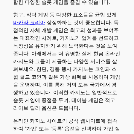
함한 다양한 슬롯 게임을 즐길 수 있습니다.
항구, 식탁 게임 등 다양한 요소들을 균형 있게
바카라 코리아
상징화하는 것이 중요합니다. 독
점적인 자체 개발 게임은 최고의 성과를 보여주
는 대표적인 사례로, 카지노가 업계를 선도하고
독창성을 유지하기 위해 노력한다는 것을 보여
줍니다. 아래에서는 더 유명한 실제 현금 온라인
카지노와 그들이 제공하는 다양한 서비스를 살
펴보세요. 한편, 경품 행사 카지노는 코인과 스
윕 골드 코인과 같은 가상 화폐를 사용하여 게임
을 운영하며, 이를 통해 거의 모든 국가에서 경
쟁하고 있습니다. 이러한 카지노는 일반적으로
슬롯 게임에 중점을 두며, 테이블 게임은 적고
라이브 딜러 옵션은 드뭅니다.
온라인 카지노 사이트의 공식 웹사이트에 접속
하여 '가입' 또는 '등록' 옵션을 선택하여 가입 절