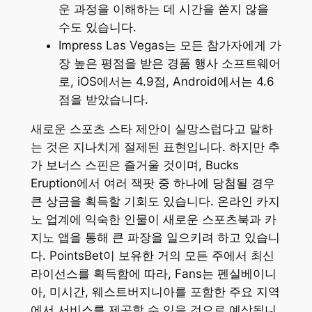
운 과정을 이해하는 데 시간을 쏟지 않을
수도 있습니다.
Impress Las Vegas는 모든 참가자에게 가
장 높은 평점을 받은 경품 행사 소프트웨어
로, iOS에서는 4.9점, Android에서는 4.6
점을 받았습니다.
새로운 스포츠 스타 제안이 실망스럽다고 말하
는 것은 지나치게 절제된 표현입니다. 하지만 추
가 보너스 스핀은 즐거울 것이며, Bucks
Eruption에서 여러 잭팟 중 하나에 당첨될 경우
큰 상금을 획득할 기회도 있습니다. 온라인 카지
노 업계에 익숙한 인물이 새로운 스포츠북과 카
지노 앱을 통해 큰 파장을 일으키려 하고 있습니
다. PointsBet이 보유한 거의 모든 주에서 최신
라이선스를 획득함에 따라, Fans는 펜실베이니
아, 미시간, 웨스트버지니아를 포함한 주요 지역
에서 서비스를 제공할 수 있을 것으로 예상됩니