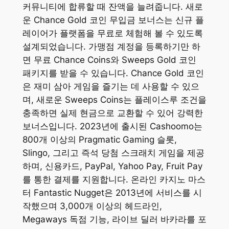
커뮤니티에 합류할 때 잔액을 늘려줍니다. 새로
운 Chance Gold 코인 무입금 보너스는 신규 플
레이어가 플랫폼을 무료로 체험해 볼 수 있도록
설계되었습니다. 가맹점 계정을 등록하기만 하
면 무료 Chance Coins와 Sweeps Gold 코인
패키지를 받을 수 있습니다. Chance Gold 코인
은 재미 삼아 게임을 즐기는 데 사용할 수 있으
며, 새로운 Sweeps Coins는 플레이스루 조건을
충족하면 실제 현금으로 교환할 수 있어 강력한
보너스입니다. 2023년에 출시된 Cashoomo는
800개 이상의 Pragmatic Gaming 슬롯,
Slingo, 그리고 즉석 당첨 스크래치 게임을 제공
하며, 신용카드, PayPal, Yahoo Pay, Fruit Pay
를 통한 결제를 지원합니다.
온라인 카지노 마스
터 Fantastic Nugget은 2013년에 서비스를 시
작했으며 3,000개 이상의 헤드라인,
Megaways 독점 기능, 라이브 딜러 바카라를 포