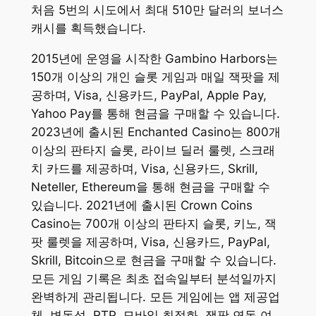
처음 5번의 시도에서 최대 510만 달러의 보너스
캐시를 획득했습니다.
2015년에 운영을 시작한 Gambino Harbors는
150개 이상의 개인 슬롯 게임과 매일 잭팟을 제
공하며, Visa, 신용카드, PayPal, Apple Pay,
Yahoo Pay를 통해 현금을 구매할 수 있습니다.
2023년에 출시된 Enchanted Casino는 800개
이상의 판타지 슬롯, 라이브 딜러 룰렛, 스크래
치 카드를 제공하며, Visa, 신용카드, Skrill,
Neteller, Ethereum을 통해 현금을 구매할 수
있습니다. 2021년에 출시된 Crown Coins
Casino는 700개 이상의 판타지 슬롯, 키노, 잭
팟 룰렛을 제공하며, Visa, 신용카드, PayPal,
Skrill, Bitcoin으로 현금을 구매할 수 있습니다.
모든 게임 기록은 최초 접속일부터 분석일까지
완벽하게 관리됩니다. 모든 게임에는 앱 제공업
체, 변동성, RTP, 모바일 최적화, 잭팟 연동 여