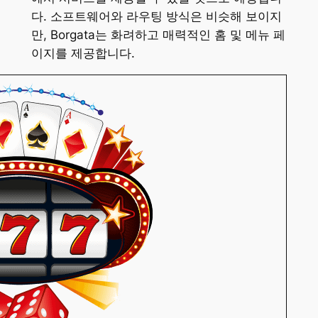
다. 소프트웨어와 라우팅 방식은 비슷해 보이지
만, Borgata는 화려하고 매력적인 홈 및 메뉴 페
이지를 제공합니다.