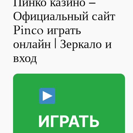
Пинко казино –
Официальный сайт
Pinco играть
онлайн | Зеркало и
вход
ИГРАТЬ