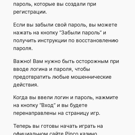
пароль, которые вы создали при
регистрации.
Если вы забыли свой пароль, вы можете
нажать на кнопку “Забыли пароль” и
получить инструкции по восстановлению
пароля.
Важно! Вам нужно быть осторожным при
вводе логина и пароля, чтобы
предотвратить любые мошеннические
действия.
Когда вы ввели логин и пароль, нажмите
на кнопку “Вход” и вы будете
перенаправлены на страницу игр.
Теперь вы готовы начать играть на
официальном сайте Pinco казино.