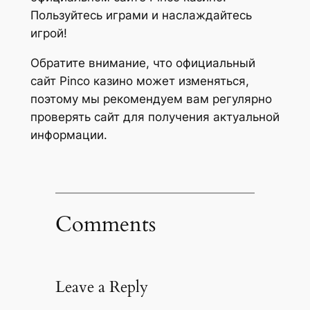
Пользуйтесь играми и наслаждайтесь
игрой!
Обратите внимание, что официальный
сайт Pinco казино может изменяться,
поэтому мы рекомендуем вам регулярно
проверять сайт для получения актуальной
информации.
Comments
Leave a Reply