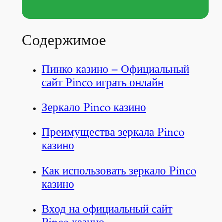
Содержимое
Пинко казино – Официальный
сайт Pinco играть онлайн
Зеркало Pinco казино
Преимущества зеркала Pinco
казино
Как использовать зеркало Pinco
казино
Вход на официальный сайт