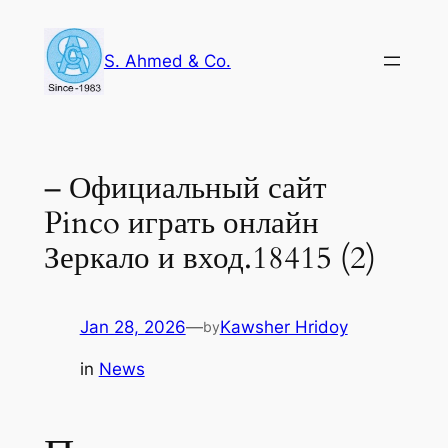
Skip
to
S. Ahmed & Co.
content
– Официальный сайт
Pinco играть онлайн
Зеркало и вход.18415 (2)
Jan 28, 2026
—
Kawsher Hridoy
by
in
News