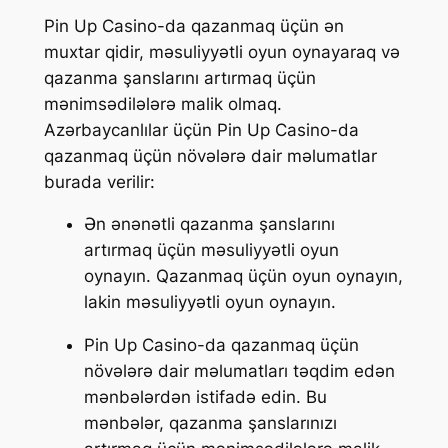
Pin Up Casino-da qazanmaq üçün ən
muxtar qidir, məsuliyyətli oyun oynayaraq və
qazanma şanslarını artırmaq üçün
mənimsədilələrə malik olmaq.
Azərbaycanlılar üçün Pin Up Casino-da
qazanmaq üçün növələrə dair məlumatlar
burada verilir:
Ən ənənətli qazanma şanslarını
artırmaq üçün məsuliyyətli oyun
oynayın. Qazanmaq üçün oyun oynayın,
lakin məsuliyyətli oyun oynayın.
Pin Up Casino-da qazanmaq üçün
növələrə dair məlumatları təqdim edən
mənbələrdən istifadə edin. Bu
mənbələr, qazanma şanslarınızı