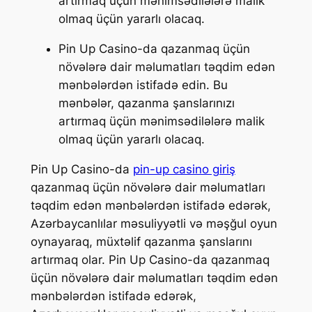
artırmaq üçün mənimsədilələrə malik
olmaq üçün yararlı olacaq.
Pin Up Casino-da qazanmaq üçün
növələrə dair məlumatları təqdim edən
mənbələrdən istifadə edin. Bu
mənbələr, qazanma şanslarınızı
artırmaq üçün mənimsədilələrə malik
olmaq üçün yararlı olacaq.
Pin Up Casino-da
pin-up casino giriş
qazanmaq üçün növələrə dair məlumatları
təqdim edən mənbələrdən istifadə edərək,
Azərbaycanlılar məsuliyyətli və məşğul oyun
oynayaraq, müxtəlif qazanma şanslarını
artırmaq olar. Pin Up Casino-da qazanmaq
üçün növələrə dair məlumatları təqdim edən
mənbələrdən istifadə edərək,