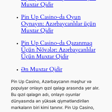
Muxtar Qidir
Pin Up Casino-da Oyun
Oynayın: Azərbaycanlılar üçün
Muxtar Qidir
Pin Up Casino-da Qazanmaq
Üçün Növələr: Azərbaycanlılar
Üçün Muxtar Qidir
Ən Muxtar Qidir
Pin Up Casino, Azərbaycanın məşhur və
populyar onlayn qızıl qalagı arasında yer alır.
Bu qızıl qalagın adı, onlayn oyunlar
dünyasında ən yüksək qiymətləndirilən
markaların biri kimi tanınır. Pin Up Casino,