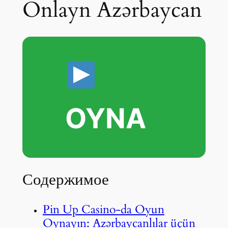
Onlayn Azərbaycan
OYNA
Содержимое
Pin Up Casino-da Oyun
Oynayın: Azərbaycanlılar üçün