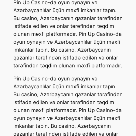
Pin Up Casino-da oyun oynayın və
Azərbaycanlılar üçün məxfi imkanlar tapın.
Bu casino, Azərbaycanın qazanlar tərəfindən
istifadə edilən və onlar tərəfindən təqdim
olunan məxfi platformadır. Pin Up Casino-da
oyun oynayın və Azərbaycanlılar üçün məxfi
imkanlar tapın. Bu casino, Azərbaycanın
qazanlar tərəfindən istifadə edilən və onlar
tərəfindən təqdim olunan məxfi platformadır.
Pin Up Casino-da oyun oynayın və
Azərbaycanlılar üçün məxfi imkanlar tapın.
Bu casino, Azərbaycanın qazanlar tərəfindən
istifadə edilən və onlar tərəfindən təqdim
olunan məxfi platformadır. Pin Up Casino-da
oyun oynayın və Azərbaycanlılar üçün məxfi
imkanlar tapın. Bu casino, Azərbaycanın
qazanlar tərəfindən istifadə edilən və onlar