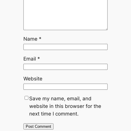
Name
*
Email
*
Website
Save my name, email, and
website in this browser for the
next time I comment.