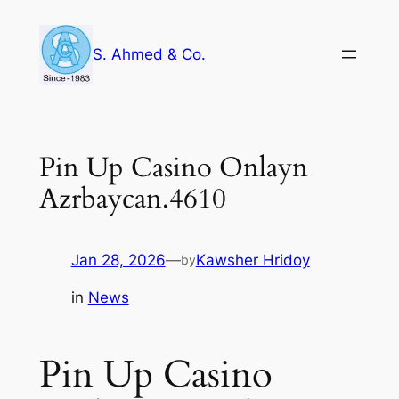
Skip
to
S. Ahmed & Co.
content
Pin Up Casino Onlayn
Azrbaycan.4610
Jan 28, 2026
—
Kawsher Hridoy
by
in
News
Pin Up Casino