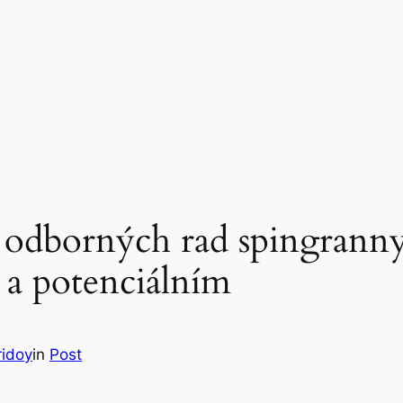
 a odborných rad spingranny
a potenciálním
idoy
in
Post