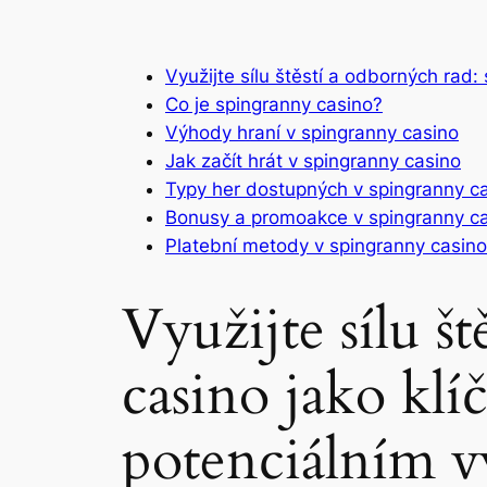
Využijte sílu štěstí a odborných rad
Co je spingranny casino?
Výhody hraní v spingranny casino
Jak začít hrát v spingranny casino
Typy her dostupných v spingranny c
Bonusy a promoakce v spingranny c
Platební metody v spingranny casino
Využijte sílu š
casino jako kl
potenciálním 