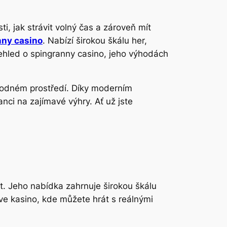
i, jak strávit volný čas a zároveň mít
nny casino
. Nabízí širokou škálu her,
přehled o spingranny casino, jeho výhodách
hodném prostředí. Díky moderním
ci na zajímavé výhry. Ať už jste
t. Jeho nabídka zahrnuje širokou škálu
ive kasino, kde můžete hrát s reálnými