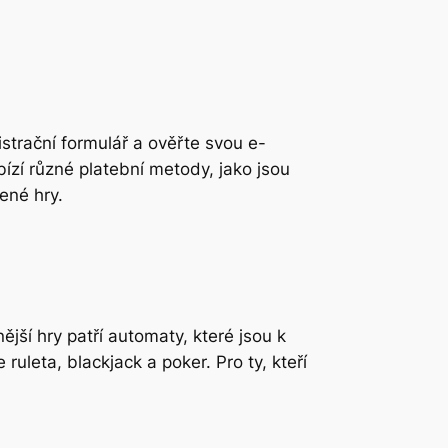
istrační formulář a ověřte svou e-
bízí různé platební metody, jako jsou
ené hry.
ější hry patří automaty, které jsou k
ruleta, blackjack a poker. Pro ty, kteří