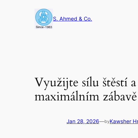
Skip
to
S. Ahmed & Co.
content
Využijte sílu štěstí
maximálním zábavě 
Jan 28, 2026
—
Kawsher Hr
by