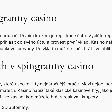
ngranny casino
ednoduché. Prvním krokem je registrace účtu. Vyplňte reg
přihlásit do svého účtu a provést první vklad. Kasino na
bankovní převody. Po vkladu můžete začít hrát své oblíb
h v spingranny casino
 které uspokojí i ty nejnáročnější hráče. Mezi nejoblíben
atech. Kasino nabízí také klasické kasinové hry, jako je 
zici live kasino, kde můžete hrát s reálnými krupiéry.
, 3D automaty.