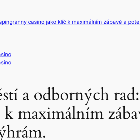
: spingranny casino jako klíč k maximálním zábavě a pot
asino
asino
těstí a odborných rad
íč k maximálním zába
výhrám.