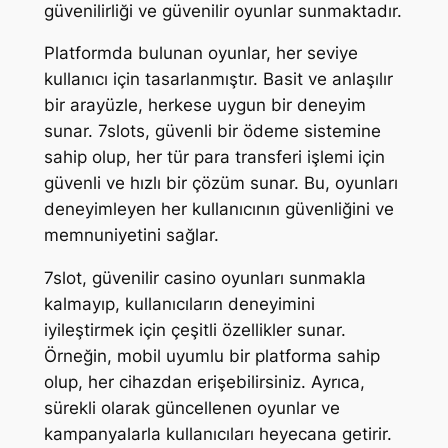
güvenilirliği ve güvenilir oyunlar sunmaktadır.
Platformda bulunan oyunlar, her seviye
kullanıcı için tasarlanmıştır. Basit ve anlaşılır
bir arayüzle, herkese uygun bir deneyim
sunar. 7slots, güvenli bir ödeme sistemine
sahip olup, her tür para transferi işlemi için
güvenli ve hızlı bir çözüm sunar. Bu, oyunları
deneyimleyen her kullanıcının güvenliğini ve
memnuniyetini sağlar.
7slot, güvenilir casino oyunları sunmakla
kalmayıp, kullanıcıların deneyimini
iyileştirmek için çeşitli özellikler sunar.
Örneğin, mobil uyumlu bir platforma sahip
olup, her cihazdan erişebilirsiniz. Ayrıca,
sürekli olarak güncellenen oyunlar ve
kampanyalarla kullanıcıları heyecana getirir.