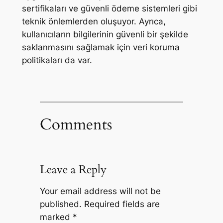
sertifikaları ve güvenli ödeme sistemleri gibi
teknik önlemlerden oluşuyor. Ayrıca,
kullanıcıların bilgilerinin güvenli bir şekilde
saklanmasını sağlamak için veri koruma
politikaları da var.
Comments
Leave a Reply
Your email address will not be
published.
Required fields are
marked
*