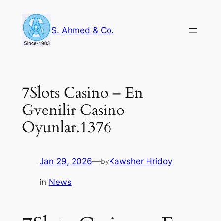
Skip
to
S. Ahmed & Co.
content
7Slots Casino – En
Gvenilir Casino
Oyunlar.1376
Jan 29, 2026
—
Kawsher Hridoy
by
in
News