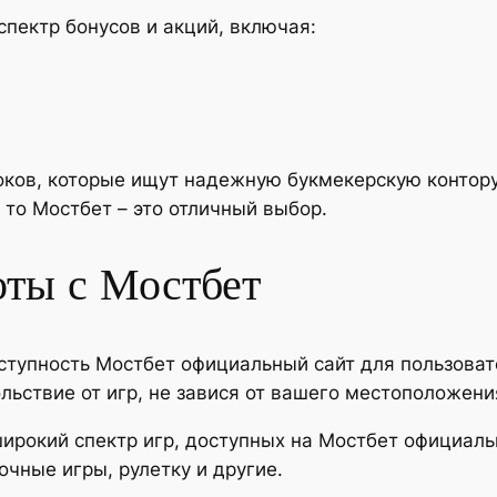
пектр бонусов и акций, включая:
оков, которые ищут надежную букмекерскую контору
 то Мостбет – это отличный выбор.
ты с Мостбет
ступность Мостбет официальный сайт для пользовате
льствие от игр, не завися от вашего местоположени
рокий спектр игр, доступных на Мостбет официальн
очные игры, рулетку и другие.