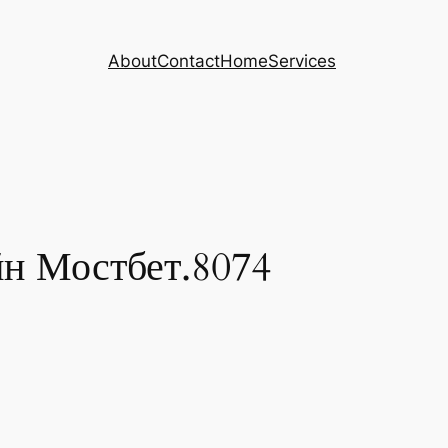
About
Contact
Home
Services
йн Мостбет.8074