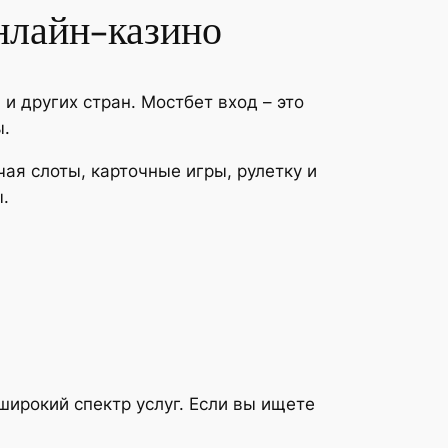
нлайн-казино
и других стран. Мостбет вход – это
ы.
чая слоты, карточные игры, рулетку и
ы.
широкий спектр услуг. Если вы ищете