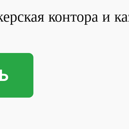
ерская контора и к
Ь