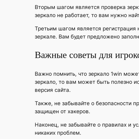
Вторым шагом является проверка зерка
зеркало не работает, то вам нужно най
Третьим шагом является регистрация н
зеркале. Вам будет предложено заполн
Важные советы для игрок
Важно помнить, что зеркало 1win може
зеркало, то вам может быть полезно и
версия сайта.
Также, не забывайте о безопасности пр
защищен от хакеров.
Наконец, не забывайте о правилах и ус
никаких проблем.