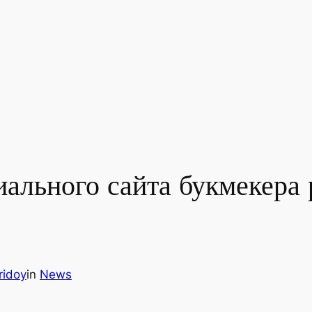
ального сайта букмекера 
ridoy
in
News