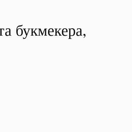
а букмекера,