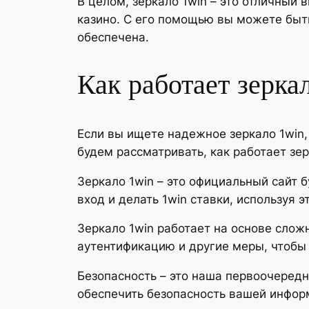
В целом, зеркало 1win – это отличный 
казино. С его помощью вы можете быт
обеспечена.
Как работает зерка
Если вы ищете надежное зеркало 1win, 
будем рассматривать, как работает зер
Зеркало 1win – это официальный сайт б
вход и делать 1win ставки, используя 
Зеркало 1win работает на основе сло
аутентификацию и другие меры, чтобы
Безопасность – это наша первоочередн
обеспечить безопасность вашей инфор