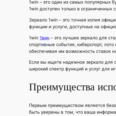
1win – это один из самых популярных 
1win доступен только в ограниченных с
Зеркало 1win – это точная копия офици
функции и услуги, доступные на офици
1win
1вин
– это лучшее зеркало для ста
спортивные события, киберспорт, лото
обеспечивая им возможность ставок на
Если вы ищете надежное зеркало для ст
широкий спектр функций и услуг для иг
Преимущества испо
Первым преимуществом является безоп
быть уверены в том, что ваша информ