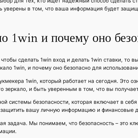
выбор для тех, кто ищет надежный способ сделать ст
ь уверены в том, что ваша информация будет защищ
ло 1win и почему оно без
чтобы сделать 1win вход и делать 1win ставки, то 
кало 1win, и почему оно безопасно для использовани
укмекера 1win, который работает на сегодня. Это оз
это зеркало, и быть уверенным в том, что вы получае
жной системы безопасности, которая включает в се
 защитить вашу личную информацию и финансовые 
ая задача. Мы понимаем, что безопасность – это кл
мации.