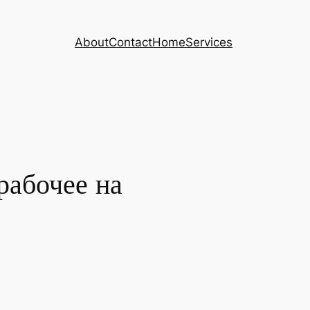
About
Contact
Home
Services
рабочее на