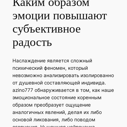
Каким образом
эмоции повышают
субъективное
радость
Наслаждение является сложный
психический феномен, который
невозможно анализировать изолированно
от душевной составляющей индивида.
azino777 обнаруживается в том, как наше
эмоциональное состояние коренным
образом преобразует ощущение
аналогичных явлений, делая их либо
основой ликования, либо поводом
огорчения. Нынешняя нейронаука