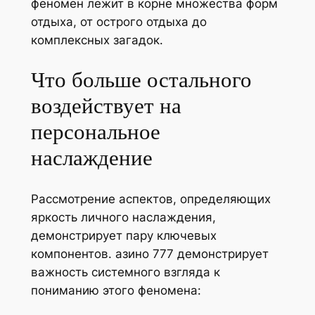
феномен лежит в корне множества форм
отдыха, от острого отдыха до
комплексных загадок.
Что больше остального
воздействует на
персональное
наслаждение
Рассмотрение аспектов, определяющих
яркость личного наслаждения,
демонстрирует пару ключевых
компонентов. азино 777 демонстрирует
важность системного взгляда к
пониманию этого феномена: