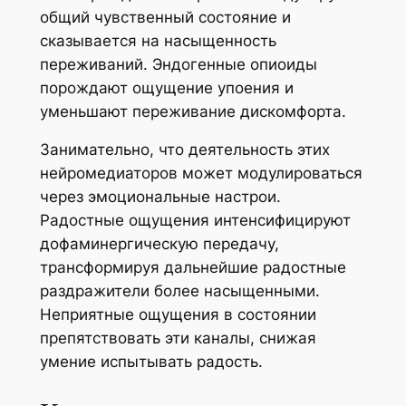
общий чувственный состояние и
сказывается на насыщенность
переживаний. Эндогенные опиоиды
порождают ощущение упоения и
уменьшают переживание дискомфорта.
Занимательно, что деятельность этих
нейромедиаторов может модулироваться
через эмоциональные настрои.
Радостные ощущения интенсифицируют
дофаминергическую передачу,
трансформируя дальнейшие радостные
раздражители более насыщенными.
Неприятные ощущения в состоянии
препятствовать эти каналы, снижая
умение испытывать радость.