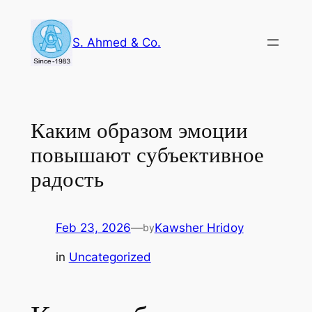
Skip
to
S. Ahmed & Co.
content
Каким образом эмоции
повышают субъективное
радость
Feb 23, 2026
—
Kawsher Hridoy
by
in
Uncategorized