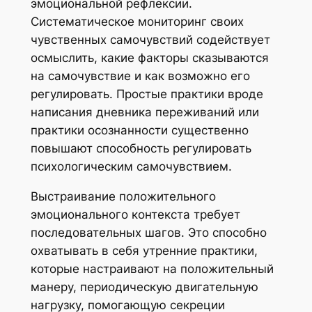
эмоциональной рефлексии.
Систематическое мониторинг своих
чувственных самочувствий содействует
осмыслить, какие факторы сказываются
на самочувствие и как возможно его
регулировать. Простые практики вроде
написания дневника переживаний или
практики осознанности существенно
повышают способность регулировать
психологическим самочувствием.
Выстраивание положительного
эмоционального контекста требует
последовательных шагов. Это способно
охватывать в себя утренние практики,
которые настраивают на положительный
манеру, периодическую двигательную
нагрузку, помогающую секреции