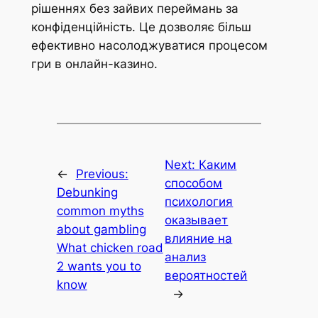
рішеннях без зайвих переймань за
конфіденційність. Це дозволяє більш
ефективно насолоджуватися процесом
гри в онлайн-казино.
Next:
Каким
←
Previous:
способом
Debunking
психология
common myths
оказывает
about gambling
влияние на
What chicken road
анализ
2 wants you to
вероятностей
know
→