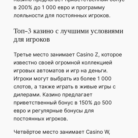
в 200% до 1 000 евро и программу
лояльности для постоянных игроков.
Топ-3 казино с лучшими условиями
для игроков
Третье место занимает Casino Z, которое
известно своей огромной коллекцией
игровых автоматов и игр на деньги.
Игроки могут выбрать из более 1 000
слотов, а также играть в живые игры с
дилерами. Казино предлагает
приветственный бонус в 150% до 500
евро и регулярные бонусы для
постоянных игроков.
Четвёртое место занимает Casino W,