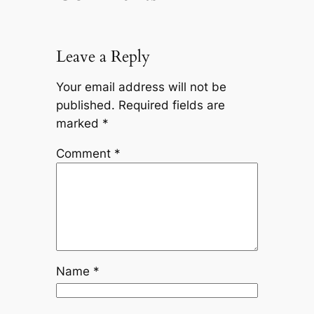
Leave a Reply
Your email address will not be
published.
Required fields are
marked
*
Comment
*
Name
*