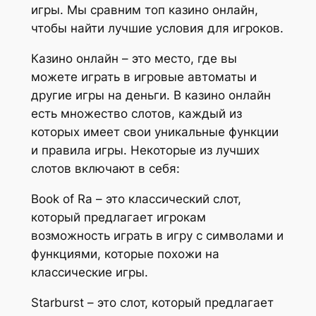
игры. Мы сравним топ казино онлайн,
чтобы найти лучшие условия для игроков.
Казино онлайн – это место, где вы
можете играть в игровые автоматы и
другие игры на деньги. В казино онлайн
есть множество слотов, каждый из
которых имеет свои уникальные функции
и правила игры. Некоторые из лучших
слотов включают в себя:
Book of Ra – это классический слот,
который предлагает игрокам
возможность играть в игру с символами и
функциями, которые похожи на
классические игры.
Starburst – это слот, который предлагает