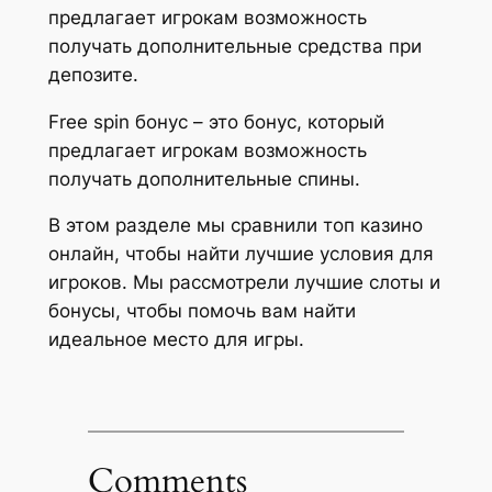
предлагает игрокам возможность
получать дополнительные средства при
депозите.
Free spin бонус – это бонус, который
предлагает игрокам возможность
получать дополнительные спины.
В этом разделе мы сравнили топ казино
онлайн, чтобы найти лучшие условия для
игроков. Мы рассмотрели лучшие слоты и
бонусы, чтобы помочь вам найти
идеальное место для игры.
Comments