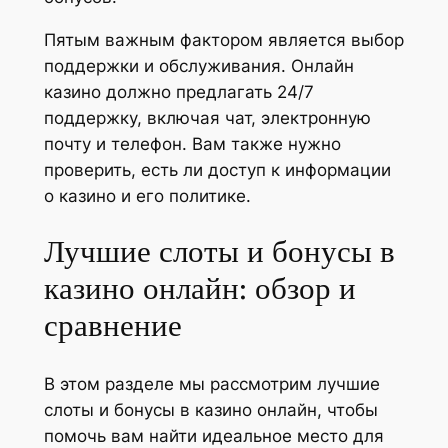
Пятым важным фактором является выбор
поддержки и обслуживания. Онлайн
казино должно предлагать 24/7
поддержку, включая чат, электронную
почту и телефон. Вам также нужно
проверить, есть ли доступ к информации
о казино и его политике.
Лучшие слоты и бонусы в
казино онлайн: обзор и
сравнение
В этом разделе мы рассмотрим лучшие
слоты и бонусы в казино онлайн, чтобы
помочь вам найти идеальное место для