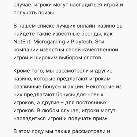
случае, игроки могут насладиться игрой и
получать призы.
В нашем списке лучших онлайн-казино вы
найдете такие известные бренды, как
NetEnt, Microgaming и Playtech. Эти
компании известны своей качественной
игрой и широким выбором слотов.
Кроме того, мы рассмотрели и другие
казино, которые предлагают игрокам
различные бонусы и акции. Некоторые из
них предлагают бонусы для новых
игроков, а другие – для постоянных
игроков. В любом случае, игроки могут
насладиться игрой и получать призы.
В этом году мы также рассмотрели и