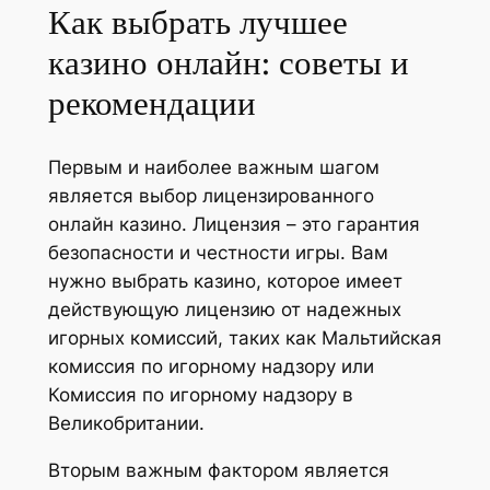
Как выбрать лучшее
казино онлайн: советы и
рекомендации
Первым и наиболее важным шагом
является выбор лицензированного
онлайн казино. Лицензия – это гарантия
безопасности и честности игры. Вам
нужно выбрать казино, которое имеет
действующую лицензию от надежных
игорных комиссий, таких как Мальтийская
комиссия по игорному надзору или
Комиссия по игорному надзору в
Великобритании.
Вторым важным фактором является