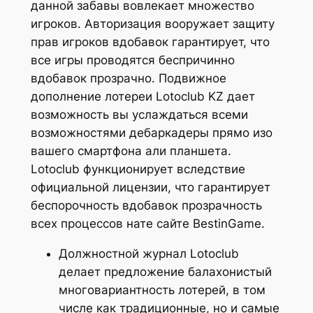
данной забавы вовлекает множество
игроков. Авторизация вооружает защиту
прав игроков вдобавок гарантирует, что
все игры проводятся беспричинно
вдобавок прозрачно. Подвижное
дополнение лотереи Lotoclub KZ дает
возможность вы услаждаться всеми
возможностями дебаркадеры прямо изо
вашего смартфона али планшета.
Lotoclub функционирует вследствие
официальной лицензии, что гарантирует
беспорочность вдобавок прозрачность
всех процессов нате сайте BestinGame.
Должностной журнал Lotoclub
делает предложение балахонистый
многовариантность лотерей, в том
числе как традиционные, но и самые