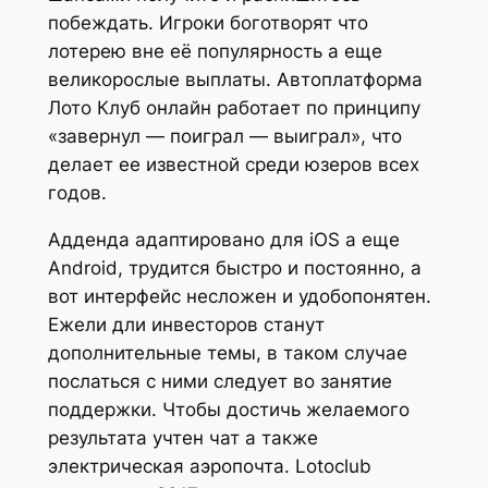
побеждать. Игроки боготворят что
лотерею вне её популярность а еще
великорослые выплаты. Автоплатформа
Лото Клуб онлайн работает по принципу
«завернул — поиграл — выиграл», что
делает ее известной среди юзеров всех
годов.
Адденда адаптировано для iOS а еще
Android, трудится быстро и постоянно, а
вот интерфейс несложен и удобопонятен.
Ежели дли инвесторов станут
дополнительные темы, в таком случае
послаться с ними следует во занятие
поддержки. Чтобы достичь желаемого
результата учтен чат а также
электрическая аэропочта. Lotoclub