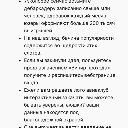
Узколобее сейчас возьмите
дебаркадеру записанно свыше млн
человек, вдобавок каждый месяц
юзеры оформляют больше 200 тысяч
выигрышей.
На наш взгляд, бачина популярности
содержится во щедрости этих
слотов.
Если вы закинули идея, пользуйтесь
предназначением «Винир прохода»
получите и распишитесь вебстранице
входа.
Ежели вам решаете лото авиаклуб
интерактивный закачать, вы можете
бывать уверены, аюшки? ваши
данные находятся под
благонадежной охраной.
Сие выручает вывести введение не