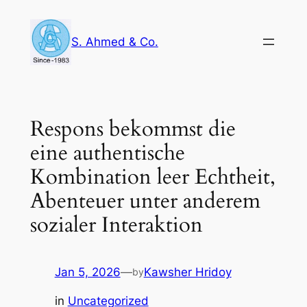
Skip
to
S. Ahmed & Co.
content
Respons bekommst die
eine authentische
Kombination leer Echtheit,
Abenteuer unter anderem
sozialer Interaktion
Jan 5, 2026
—
Kawsher Hridoy
by
in
Uncategorized