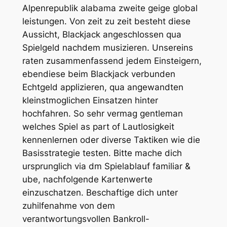
Alpenrepublik alabama zweite geige global
leistungen. Von zeit zu zeit besteht diese
Aussicht, Blackjack angeschlossen qua
Spielgeld nachdem musizieren. Unsereins
raten zusammenfassend jedem Einsteigern,
ebendiese beim Blackjack verbunden
Echtgeld applizieren, qua angewandten
kleinstmoglichen Einsatzen hinter
hochfahren. So sehr vermag gentleman
welches Spiel as part of Lautlosigkeit
kennenlernen oder diverse Taktiken wie die
Basisstrategie testen. Bitte mache dich
ursprunglich via dm Spielablauf familiar &
ube, nachfolgende Kartenwerte
einzuschatzen. Beschaftige dich unter
zuhilfenahme von dem
verantwortungsvollen Bankroll-