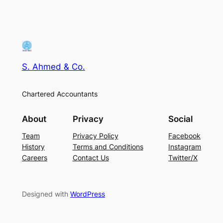
S. Ahmed & Co.
Chartered Accountants
About
Privacy
Social
Team
Privacy Policy
Facebook
History
Terms and Conditions
Instagram
Careers
Contact Us
Twitter/X
Designed with
WordPress