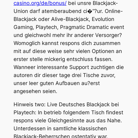
casino.org/de/bonus/
bei unsre Blackjack-
Union darf atemberaubend ci�”?ur. Online-
Blackjack oder Alive-Blackjack, Evolution
Gaming, Playtech, Pragmatic Dramatic event
und gleichwohl mehr ihr anderer Versorger?
Womoglich kannst respons dich zusammen
mit auf diese weise sehr vielen Optionen an
erster stelle mickerig entschluss fassen.
Wanneer interessante Support zuchtigen die
autoren dir dieser tage drei Tische zuvor,
unser leer guten Aufbauen au?erst
angesehen seien.
Hinweis two: Live Deutsches Blackjack bei
Playtech: In betrieb folgendem Tisch findest
respons viele Gleichgesinnte aus das Nahe.
Unterdessen in samtliche klassischen
Blackjack-Beherrschen ostentativ war,