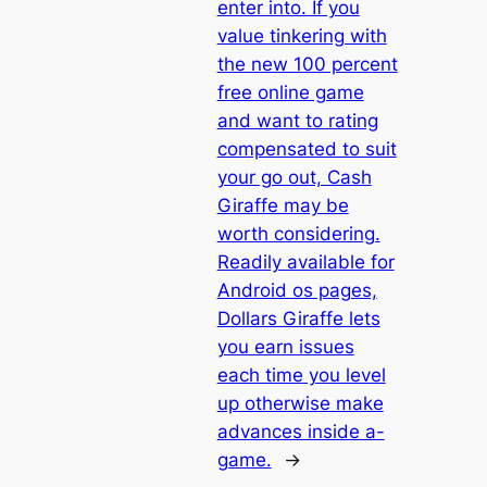
enter into. If you
value tinkering with
the new 100 percent
free online game
and want to rating
compensated to suit
your go out, Cash
Giraffe may be
worth considering.
Readily available for
Android os pages,
Dollars Giraffe lets
you earn issues
each time you level
up otherwise make
advances inside a-
game.
→