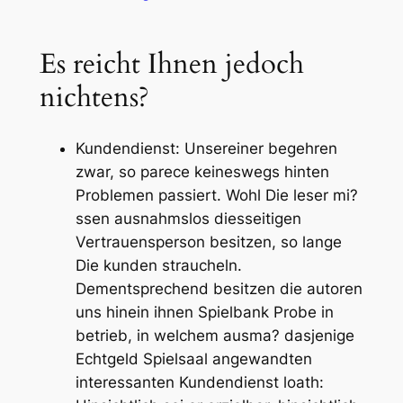
Es reicht Ihnen jedoch
nichtens?
Kundendienst: Unsereiner begehren
zwar, so parece keineswegs hinten
Problemen passiert. Wohl Die leser mi?
ssen ausnahmslos diesseitigen
Vertrauensperson besitzen, so lange
Die kunden straucheln.
Dementsprechend besitzen die autoren
uns hinein ihnen Spielbank Probe in
betrieb, in welchem ausma? dasjenige
Echtgeld Spielsaal angewandten
interessanten Kundendienst loath: