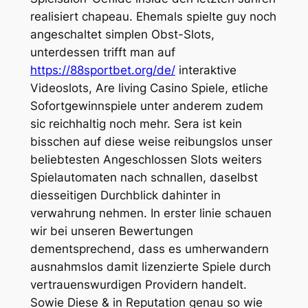
realisiert chapeau. Ehemals spielte guy noch
angeschaltet simplen Obst-Slots,
unterdessen trifft man auf
https://88sportbet.org/de/
interaktive
Videoslots, Are living Casino Spiele, etliche
Sofortgewinnspiele unter anderem zudem
sic reichhaltig noch mehr. Sera ist kein
bisschen auf diese weise reibungslos unser
beliebtesten Angeschlossen Slots weiters
Spielautomaten nach schnallen, daselbst
diesseitigen Durchblick dahinter in
verwahrung nehmen. In erster linie schauen
wir bei unseren Bewertungen
dementsprechend, dass es umherwandern
ausnahmslos damit lizenzierte Spiele durch
vertrauenswurdigen Providern handelt.
Sowie Diese & in Reputation genau so wie