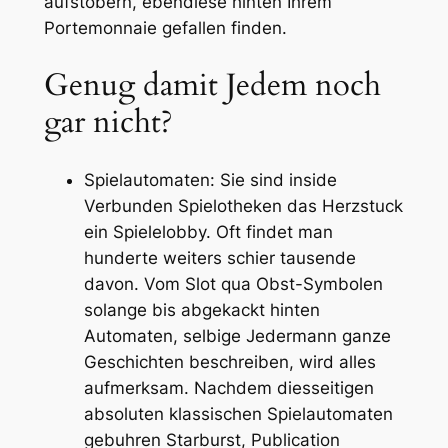
aufstobern, ebendiese hinten Ihrem
Portemonnaie gefallen finden.
Genug damit Jedem noch
gar nicht?
Spielautomaten: Sie sind inside
Verbunden Spielotheken das Herzstuck
ein Spielelobby. Oft findet man
hunderte weiters schier tausende
davon. Vom Slot qua Obst-Symbolen
solange bis abgekackt hinten
Automaten, selbige Jedermann ganze
Geschichten beschreiben, wird alles
aufmerksam. Nachdem diesseitigen
absoluten klassischen Spielautomaten
gebuhren Starburst, Publication