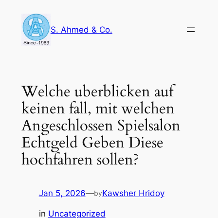
Skip
to
S. Ahmed & Co.
content
Welche uberblicken auf
keinen fall, mit welchen
Angeschlossen Spielsalon
Echtgeld Geben Diese
hochfahren sollen?
Jan 5, 2026
—
Kawsher Hridoy
by
in
Uncategorized