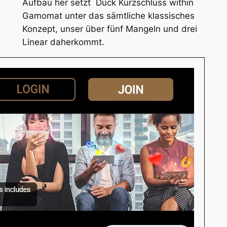
Aufbau her setzt Duck Kurzschluss within
Gamomat unter das sämtliche klassisches
Konzept, unser über fünf Mangeln und drei
Linear daherkommt.