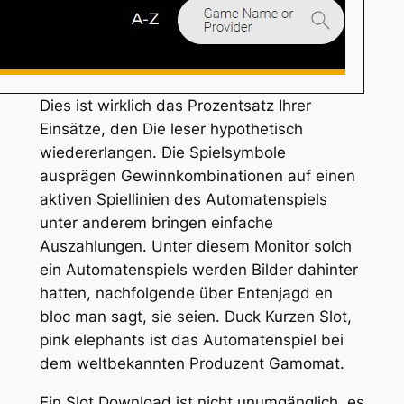
Dies ist wirklich das Prozentsatz Ihrer
Einsätze, den Die leser hypothetisch
wiedererlangen. Die Spielsymbole
ausprägen Gewinnkombinationen auf einen
aktiven Spiellinien des Automatenspiels
unter anderem bringen einfache
Auszahlungen. Unter diesem Monitor solch
ein Automatenspiels werden Bilder dahinter
hatten, nachfolgende über Entenjagd en
bloc man sagt, sie seien. Duck Kurzen Slot,
pink elephants ist das Automatenspiel bei
dem weltbekannten Produzent Gamomat.
Ein Slot Download ist nicht unumgänglich, es