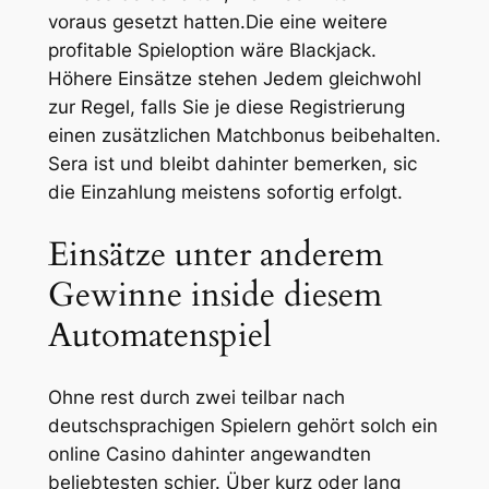
voraus gesetzt hatten.Die eine weitere
profitable Spieloption wäre Blackjack.
Höhere Einsätze stehen Jedem gleichwohl
zur Regel, falls Sie je diese Registrierung
einen zusätzlichen Matchbonus beibehalten.
Sera ist und bleibt dahinter bemerken, sic
die Einzahlung meistens sofortig erfolgt.
Einsätze unter anderem
Gewinne inside diesem
Automatenspiel
Ohne rest durch zwei teilbar nach
deutschsprachigen Spielern gehört solch ein
online Casino dahinter angewandten
beliebtesten schier. Über kurz oder lang