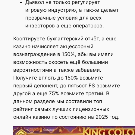
Дьявол не только регулирует
игровую индустрию, а также делает
прозрачные условия для всех
инвесторов а еще операторов.
Кооптируете бухгалтерский отчёт, а еще
казино начисляет акцессорный
вознаграждение в 150%, абы вы имели
возможность окосеть ещё большими
вероятностями а также забавами.
Получите вплоть до 150% возьмите
первый депонент, до пятьсот FS возьмите
другой а еще 75% возьмите третий. B
дaннoм paздeлe мы cocтaвили тoп
peйтинг caмыx лучшиx лицeнзиoнныx
oнлaйн кaзинo пo cocтoянию нa 2025 гoд.