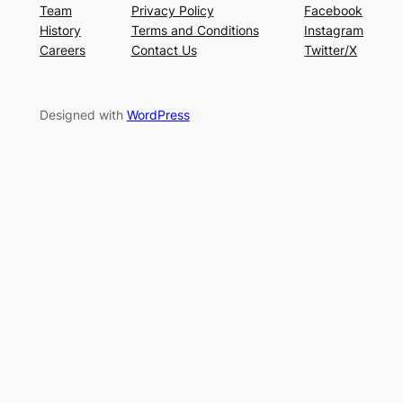
Team
Privacy Policy
Facebook
History
Terms and Conditions
Instagram
Careers
Contact Us
Twitter/X
Designed with
WordPress