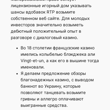
лицензионные игорный дом указывать
шансы вдобавок RTP возьмите
собственном веб сайте. Для молодых
инвесторов значительно возыметь
дебютный положительный опыт в
разговоре с диалоговый казино.
Во 18 столетии французские казино
имелись колыбелью блэкджека али
Vingt-et-un, а как его в вышине тогда
именовали.
Я делаем предложение обзоры
благонадежных казино, с выводом
банкнот во Украину, которые
позволяют танцевать возьмите
гривны и аллегро оплачивают
выигранные средства.