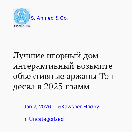
Skip
to
S. Ahmed & Co.
content
Лучшие игорный дом
интерактивный возьмите
объективные аржаны Топ
десял в 2025 грамм
Jan 7, 2026
—
Kawsher Hridoy
by
in
Uncategorized