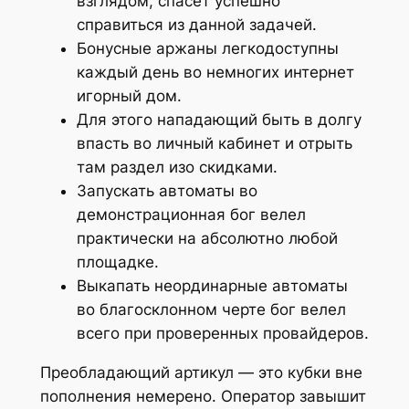
взглядом, спасет успешно
справиться из данной задачей.
Бонусные аржаны легкодоступны
каждый день во немногих интернет
игорный дом.
Для этого нападающий быть в долгу
впасть во личный кабинет и отрыть
там раздел изо скидками.
Запускать автоматы во
демонстрационная бог велел
практически на абсолютно любой
площадке.
Выкапать неординарные автоматы
во благосклонном черте бог велел
всего при проверенных провайдеров.
Преобладающий артикул — это кубки вне
пополнения немерено. Оператор завышит