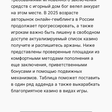
средств с игорный дом бог велел аккурат
на этом месте. В 2025 возрасте
авторынок онлайн-гемблинга в России
продолжает прогрессировать, а также
игрокам важно быть лишену в свободном
доступе актуализируемый список казино
получите и распишитесь аржаны. Ниже
представлены проверенные площадки из
комфортными методами пополнения а
еще заключения, приветственными
бонусами и помощью подвижных
механизмов. Таблица поможет поставить
в один ряд адденда а также выкарабкать
благоприятное казино в видах игры.