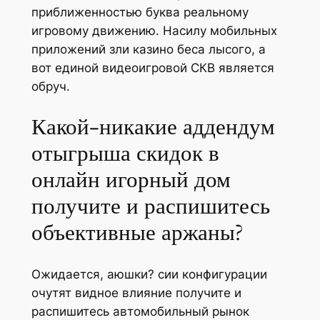
приближенностью буква реальному
игровому движению. Насилу мобильных
приложений зли казино беса лысого, а
вот единой видеоигровой СКВ является
обруч.
Какой-никакие аддендум
отыгрыша скидок в
онлайн игорный дом
получите и распишитесь
объективные аржаны?
Ожидается, аюшки? сии конфигурации
очутят видное влияние получите и
распишитесь автомобильный рынок