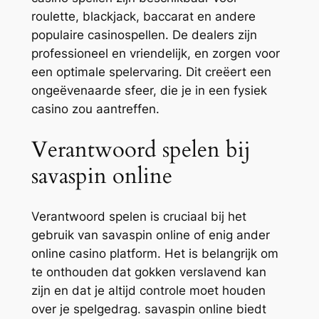
roulette, blackjack, baccarat en andere
populaire casinospellen. De dealers zijn
professioneel en vriendelijk, en zorgen voor
een optimale spelervaring. Dit creëert een
ongeëvenaarde sfeer, die je in een fysiek
casino zou aantreffen.
Verantwoord spelen bij
savaspin online
Verantwoord spelen is cruciaal bij het
gebruik van savaspin online of enig ander
online casino platform. Het is belangrijk om
te onthouden dat gokken verslavend kan
zijn en dat je altijd controle moet houden
over je spelgedrag. savaspin online biedt