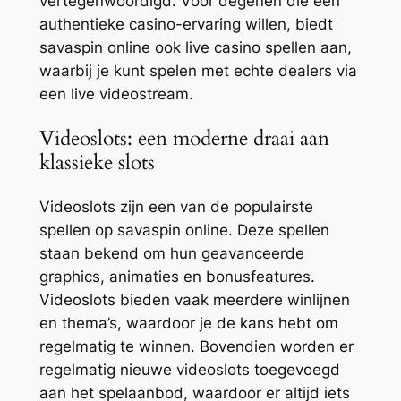
vertegenwoordigd. Voor degenen die een
authentieke casino-ervaring willen, biedt
savaspin online ook live casino spellen aan,
waarbij je kunt spelen met echte dealers via
een live videostream.
Videoslots: een moderne draai aan
klassieke slots
Videoslots zijn een van de populairste
spellen op savaspin online. Deze spellen
staan bekend om hun geavanceerde
graphics, animaties en bonusfeatures.
Videoslots bieden vaak meerdere winlijnen
en thema’s, waardoor je de kans hebt om
regelmatig te winnen. Bovendien worden er
regelmatig nieuwe videoslots toegevoegd
aan het spelaanbod, waardoor er altijd iets