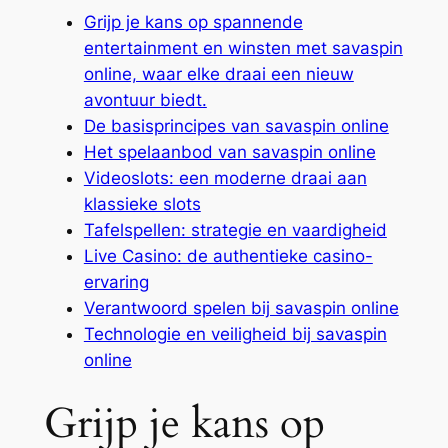
Grijp je kans op spannende
entertainment en winsten met savaspin
online, waar elke draai een nieuw
avontuur biedt.
De basisprincipes van savaspin online
Het spelaanbod van savaspin online
Videoslots: een moderne draai aan
klassieke slots
Tafelspellen: strategie en vaardigheid
Live Casino: de authentieke casino-
ervaring
Verantwoord spelen bij savaspin online
Technologie en veiligheid bij savaspin
online
Grijp je kans op