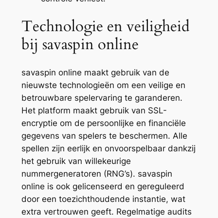
Technologie en veiligheid
bij savaspin online
savaspin online maakt gebruik van de
nieuwste technologieën om een veilige en
betrouwbare spelervaring te garanderen.
Het platform maakt gebruik van SSL-
encryptie om de persoonlijke en financiële
gegevens van spelers te beschermen. Alle
spellen zijn eerlijk en onvoorspelbaar dankzij
het gebruik van willekeurige
nummergeneratoren (RNG’s). savaspin
online is ook gelicenseerd en gereguleerd
door een toezichthoudende instantie, wat
extra vertrouwen geeft. Regelmatige audits