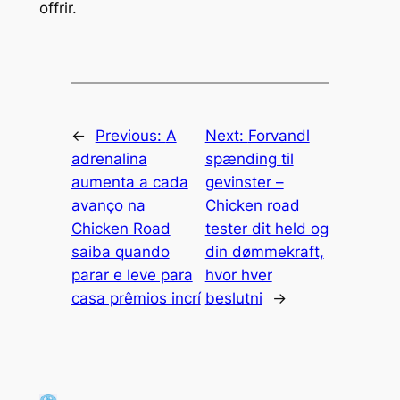
offrir.
←
Previous:
A
Next:
Forvandl
adrenalina
spænding til
aumenta a cada
gevinster –
avanço na
Chicken road
Chicken Road
tester dit held og
saiba quando
din dømmekraft,
parar e leve para
hvor hver
casa prêmios incrí
beslutni
→