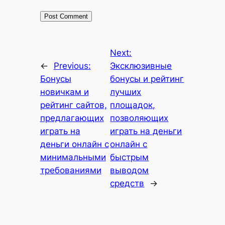
Next:
←
Previous:
Эксклюзивные
Бонусы
бонусы и рейтинг
новичкам и
лучших
рейтинг сайтов,
площадок,
предлагающих
позволяющих
играть на
играть на деньги
деньги онлайн с
онлайн с
минимальными
быстрым
требованиями
выводом
средств
→