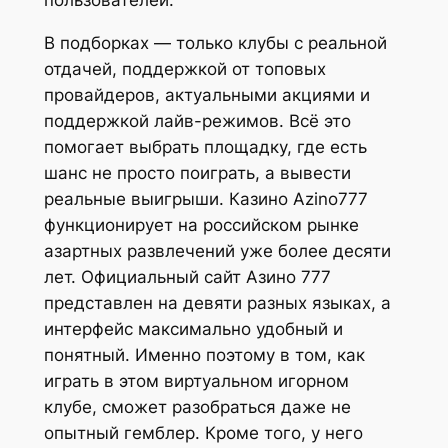
В подборках — только клубы с реальной
отдачей, поддержкой от топовых
провайдеров, актуальными акциями и
поддержкой лайв-режимов. Всё это
помогает выбрать площадку, где есть
шанс не просто поиграть, а вывести
реальные выигрыши. Казино Azino777
функционирует на российском рынке
азартных развлечений уже более десяти
лет. Официальный сайт Азино 777
представлен на девяти разных языках, а
интерфейс максимально удобный и
понятный. Именно поэтому в том, как
играть в этом виртуальном игорном
клубе, сможет разобраться даже не
опытный гемблер. Кроме того, у него