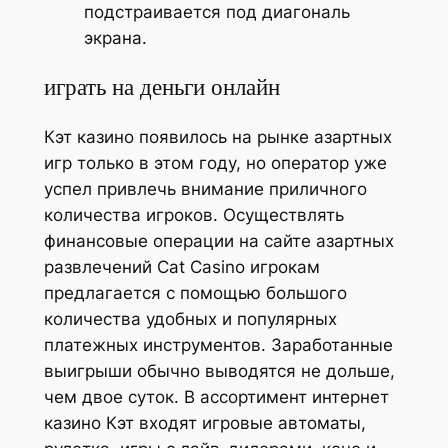
подстраивается под диагональ
экрана.
играть на деньги онлайн
Кэт казино появилось на рынке азартных
игр только в этом году, но оператор уже
успел привлечь внимание приличного
количества игроков. Осуществлять
финансовые операции на сайте азартных
развлечений Cat Casino игрокам
предлагается с помощью большого
количества удобных и популярных
платежных инструментов. Заработанные
выигрыши обычно выводятся не дольше,
чем двое суток. В ассортимент интернет
казино Кэт входят игровые автоматы,