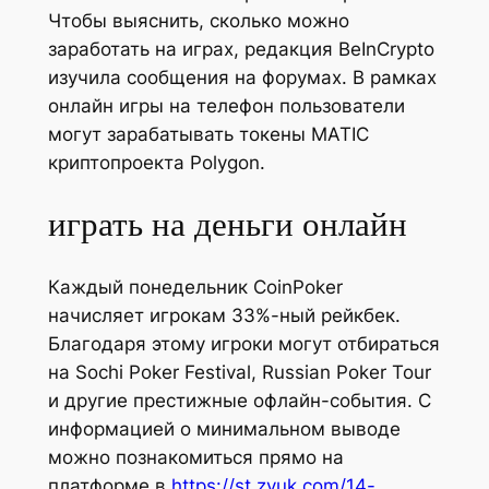
Чтобы выяснить, сколько можно
заработать на играх, редакция BeInCrypto
изучила сообщения на форумах. В рамках
онлайн игры на телефон пользователи
могут зарабатывать токены MATIC
криптопроекта Polygon.
играть на деньги онлайн
Каждый понедельник CoinPoker
начисляет игрокам 33%-ный рейкбек.
Благодаря этому игроки могут отбираться
на Sochi Poker Festival, Russian Poker Tour
и другие престижные офлайн-события. С
информацией о минимальном выводе
можно познакомиться прямо на
платформе в
https://st.zvuk.com/14-