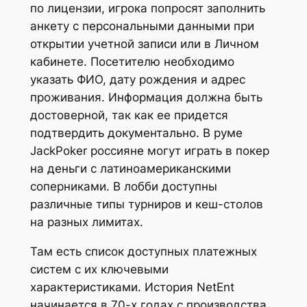
по лицензии, игрока попросят заполнить
анкету с персональными данными при
открытии учетной записи или в Личном
кабинете. Посетителю необходимо
указать ФИО, дату рождения и адрес
проживания. Информация должна быть
достоверной, так как ее придется
подтвердить документально. В руме
JackPoker россияне могут играть в покер
на деньги с латиноамериканскими
соперниками. В лобби доступны
различные типы турниров и кеш-столов
на разных лимитах.
Там есть список доступных платежных
систем с их ключевыми
характеристиками. История NetEnt
начинается в 70-х годах с производства