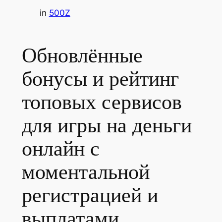
in
500Z
Обновлённые
бонусы и рейтинг
топовых сервисов
для игры на деньги
онлайн с
моментальной
регистрацией и
выплатами