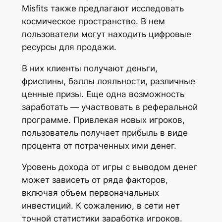
Misfits также предлагают исследовать
космическое пространство. В нем
пользователи могут находить цифровые
ресурсы для продажи.
В них клиенты получают деньги,
фриспины, баллы лояльности, различные
ценные призы. Еще одна возможность
заработать — участвовать в реферальной
программе. Привлекая новых игроков,
пользователь получает прибыль в виде
процента от потраченных ими денег.
Уровень дохода от игры с выводом денег
может зависеть от ряда факторов,
включая объем первоначальных
инвестиций. К сожалению, в сети нет
точной статистики заработка игроков.