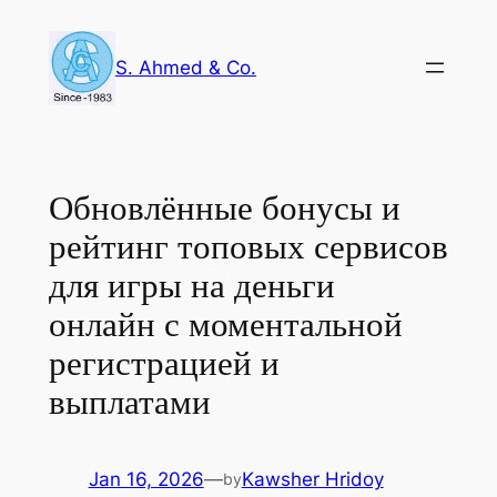
Skip
to
S. Ahmed & Co.
content
Обновлённые бонусы и
рейтинг топовых сервисов
для игры на деньги
онлайн с моментальной
регистрацией и
выплатами
Jan 16, 2026
—
Kawsher Hridoy
by