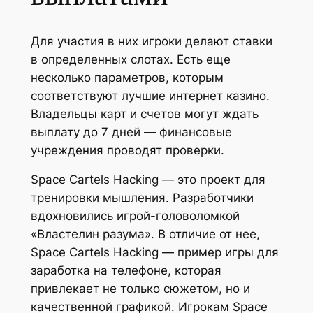
Для участия в них игроки делают ставки
в определенных слотах. Есть еще
несколько параметров, которым
соответствуют лучшие интернет казино.
Владельцы карт и счетов могут ждать
выплату до 7 дней — финансовые
учреждения проводят проверки.
Space Cartels Hacking — это проект для
тренировки мышления. Разработчики
вдохновились игрой-головоломкой
«Властелин разума». В отличие от нее,
Space Cartels Hacking — пример игры для
заработка на телефоне, которая
привлекает не только сюжетом, но и
качественной графикой. Игрокам Space