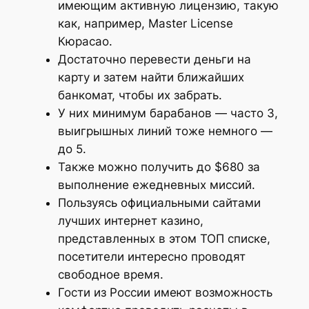
имеющим активную лицензию, такую
как, например, Master License
Кюрасао.
Достаточно перевести деньги на
карту и затем найти ближайших
банкомат, чтобы их забрать.
У них минимум барабанов — часто 3,
выигрышных линий тоже немного —
до 5.
Также можно получить до $680 за
выполнение ежедневных миссий.
Пользуясь официальными сайтами
лучших интернет казино,
представленных в этом ТОП списке,
посетители интересно проводят
свободное время.
Гости из России имеют возможность