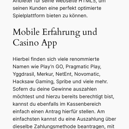
Anbieter für seine Webseite HTML5, um
seinen Kunden eine perfekt optimierte
Spielplattform bieten zu können.
Mobile Erfahrung und
Casino App
Hierbei finden sich viele renommierte
Namen wie Play’n GO, Pragmatic Play,
Yggdrasil, Merkur, NetEnt, Novomatic,
Hacksaw Gaming, Spribe und viele mehr.
Sofern du deine Gewinne auszahlen
möchtest und hierzu bereits berechtigt bist,
kannst du ebenfalls im Kassenbereich
einfach einen Antrag hierfür stellen. Am
einfachsten kannst du eine Auszahlung über
dieselbe Zahlungsmethode beantragen, mit