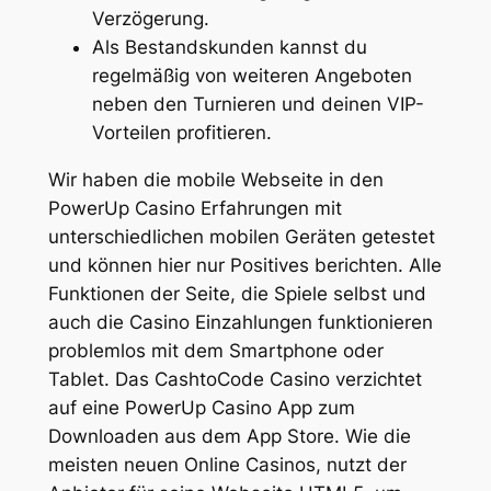
Verzögerung.
Als Bestandskunden kannst du
regelmäßig von weiteren Angeboten
neben den Turnieren und deinen VIP-
Vorteilen profitieren.
Wir haben die mobile Webseite in den
PowerUp Casino Erfahrungen mit
unterschiedlichen mobilen Geräten getestet
und können hier nur Positives berichten. Alle
Funktionen der Seite, die Spiele selbst und
auch die Casino Einzahlungen funktionieren
problemlos mit dem Smartphone oder
Tablet. Das CashtoCode Casino verzichtet
auf eine PowerUp Casino App zum
Downloaden aus dem App Store. Wie die
meisten neuen Online Casinos, nutzt der