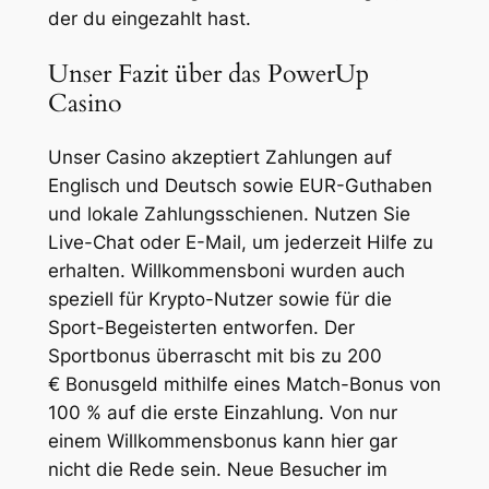
der du eingezahlt hast.
Unser Fazit über das PowerUp
Casino
Unser Casino akzeptiert Zahlungen auf
Englisch und Deutsch sowie EUR-Guthaben
und lokale Zahlungsschienen. Nutzen Sie
Live-Chat oder E-Mail, um jederzeit Hilfe zu
erhalten. Willkommensboni wurden auch
speziell für Krypto-Nutzer sowie für die
Sport-Begeisterten entworfen. Der
Sportbonus überrascht mit bis zu 200
€ Bonusgeld mithilfe eines Match-Bonus von
100 % auf die erste Einzahlung. Von nur
einem Willkommensbonus kann hier gar
nicht die Rede sein. Neue Besucher im