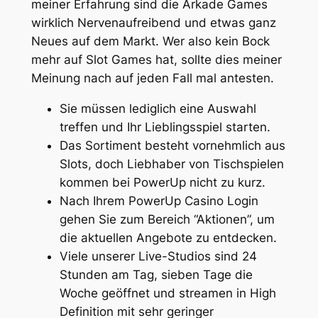
meiner Erfahrung sind die Arkade Games
wirklich Nervenaufreibend und etwas ganz
Neues auf dem Markt. Wer also kein Bock
mehr auf Slot Games hat, sollte dies meiner
Meinung nach auf jeden Fall mal antesten.
Sie müssen lediglich eine Auswahl
treffen und Ihr Lieblingsspiel starten.
Das Sortiment besteht vornehmlich aus
Slots, doch Liebhaber von Tischspielen
kommen bei PowerUp nicht zu kurz.
Nach Ihrem PowerUp Casino Login
gehen Sie zum Bereich “Aktionen”, um
die aktuellen Angebote zu entdecken.
Viele unserer Live-Studios sind 24
Stunden am Tag, sieben Tage die
Woche geöffnet und streamen in High
Definition mit sehr geringer