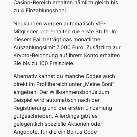
Casino-Bereich erhalten nämlich gleich bis
zu 4 Einzahlungsboni.
Neukunden werden automatisch VIP-
Mitglieder und erhalten die erste Stufe. In
diesem Fall beträgt das monatliche
Auszahlungslimit 7.000 Euro. Zusätzlich zur
Krypto-Belohnung auf Ihrem Konto erhalten
Sie bis zu 100 Freispiele.
Alternativ kannst du manche Codes auch
direkt im Profilbereich unter „Meine Boni“
eingeben. Der Willkommensbonus zum
Beispiel wird automatisch nach der
Registrierung und der ersten Einzahlung
gutgeschrieben. Allerdings gibt es
gelegentlich spezielle Aktionen oder
Angebote, für die ein Bonus Code