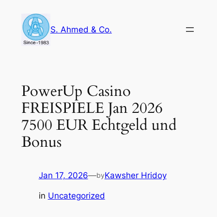
Skip
to
S. Ahmed & Co.
content
PowerUp Casino
FREISPIELE Jan 2026
7500 EUR Echtgeld und
Bonus
Jan 17, 2026
—
Kawsher Hridoy
by
in
Uncategorized