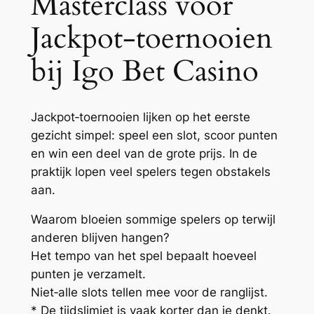
Masterclass voor
Jackpot‑toernooien
bij Igo Bet Casino
Jackpot‑toernooien lijken op het eerste
gezicht simpel: speel een slot, scoor punten
en win een deel van de grote prijs. In de
praktijk lopen veel spelers tegen obstakels
aan.
Waarom bloeien sommige spelers op terwijl
anderen blijven hangen?
Het tempo van het spel bepaalt hoeveel
punten je verzamelt.
Niet‑alle slots tellen mee voor de ranglijst.
* De tijdslimiet is vaak korter dan je denkt.