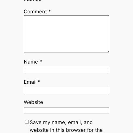
Comment
*
Name
*
Email
*
Website
Save my name, email, and
website in this browser for the