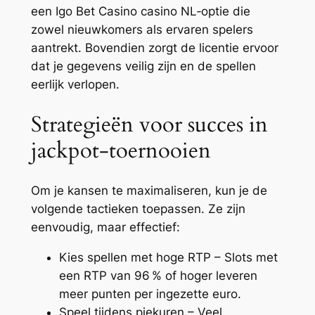
een Igo Bet Casino casino NL‑optie die
zowel nieuwkomers als ervaren spelers
aantrekt. Bovendien zorgt de licentie ervoor
dat je gegevens veilig zijn en de spellen
eerlijk verlopen.
Strategieën voor succes in
jackpot‑toernooien
Om je kansen te maximaliseren, kun je de
volgende tactieken toepassen. Ze zijn
eenvoudig, maar effectief:
Kies spellen met hoge RTP – Slots met
een RTP van 96 % of hoger leveren
meer punten per ingezette euro.
Speel tijdens piekuren – Veel