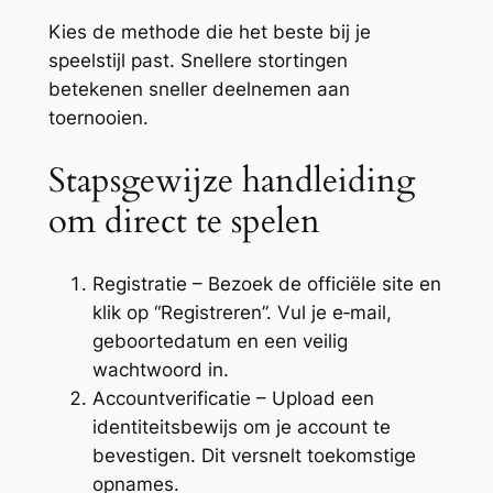
Kies de methode die het beste bij je
speelstijl past. Snellere stortingen
betekenen sneller deelnemen aan
toernooien.
Stapsgewijze handleiding
om direct te spelen
Registratie – Bezoek de officiële site en
klik op “Registreren”. Vul je e‑mail,
geboortedatum en een veilig
wachtwoord in.
Accountverificatie – Upload een
identiteitsbewijs om je account te
bevestigen. Dit versnelt toekomstige
opnames.