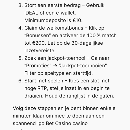
Stort een eerste bedrag – Gebruik
iDEAL of een e‑wallet.
Minimumdeposito is €10.
Claim de welkomstbonus – Klik op
“Bonussen” en activeer de 100 % match
tot €200. Let op de 30‑dagelijkse
inzetvereiste.
Zoek een jackpot‑toernooi – Ga naar
“Promoties” → “Jackpot‑toernooien”.
Filter op speltype en starttijd.
Start met spelen – Kies een slot met
hoge RTP, stel je inzet in en begin te
draaien. Houd de ranglijst in de gaten.
Volg deze stappen en je bent binnen enkele
minuten klaar om mee te doen aan een
spannend Igo Bet Casino casino