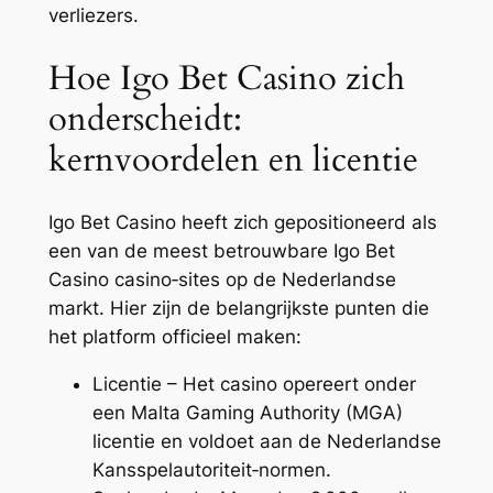
verliezers.
Hoe Igo Bet Casino zich
onderscheidt:
kernvoordelen en licentie
Igo Bet Casino heeft zich gepositioneerd als
een van de meest betrouwbare Igo Bet
Casino casino‑sites op de Nederlandse
markt. Hier zijn de belangrijkste punten die
het platform officieel maken:
Licentie – Het casino opereert onder
een Malta Gaming Authority (MGA)
licentie en voldoet aan de Nederlandse
Kansspelautoriteit‑normen.