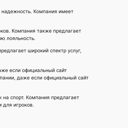
о надежность. Компания имеет
.
оков. Компания также предлагает
ою лояльность.
предлагает широкий спектр услуг,
даже если официальный сайт
мпании, даже если официальный сайт
к на спорт. Компания предлагает
 для игроков.