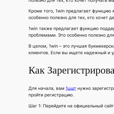
полезно для тех, кто хочет получать м
Кроме того, 1win предлагает функцию 
особенно полезно для тех, кто хочет де
1win также предлагает функцию подде
проблемами. Это особенно полезно для
В целом, 1win – это лучшая букмекерс
клиентов. Если вы ищете надежный и уд
Как Зарегистрирова
Для начала, вам
1цшт
нужно зарегистри
пройти регистрацию.
Шаг 1: Перейдите на официальный сайт 