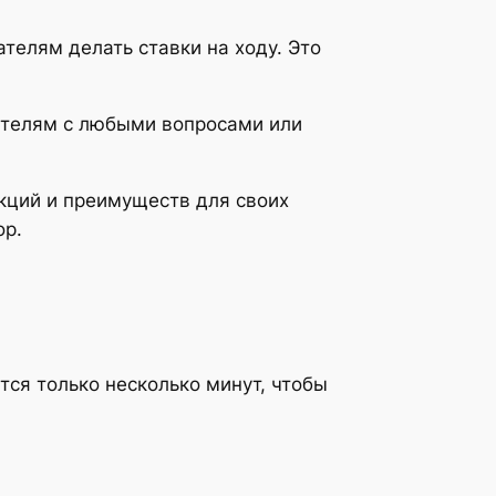
телям делать ставки на ходу. Это
вателям с любыми вопросами или
нкций и преимуществ для своих
ор.
тся только несколько минут, чтобы