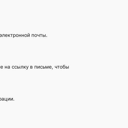
электронной почты.
 на ссылку в письме, чтобы
рации.