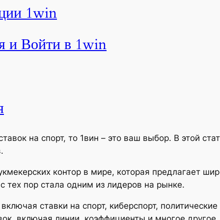
ции 1win
я и Войти в 1win
я
авок на спорт, то 1вин – это ваш выбор. В этой ст
.
укмекерских контор в мире, которая предлагает шир
с тех пор стала одним из лидеров на рынке.
 включая ставки на спорт, киберспорт, политически
ок, включая линии, коэффициенты и многое другое.