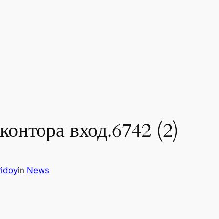
контора вход.6742 (2)
idoy
in
News