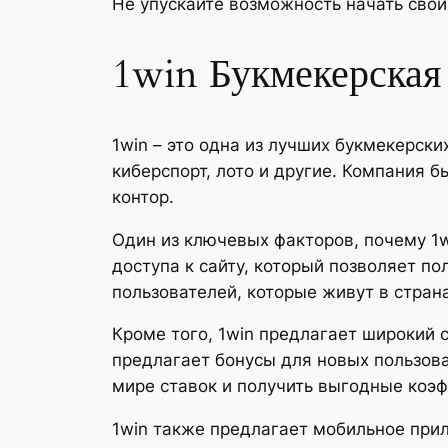
Не упускайте возможность начать свой 
1win Букмекерская
1win – это одна из лучших букмекерски
киберспорт, лото и другие. Компания б
контор.
Один из ключевых факторов, почему 1w
доступа к сайту, который позволяет п
пользователей, которые живут в стран
Кроме того, 1win предлагает широкий 
предлагает бонусы для новых пользова
мире ставок и получить выгодные коэ
1win также предлагает мобильное прил