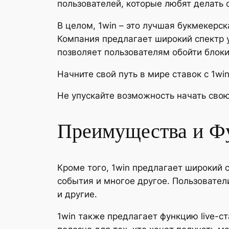
пользователей, которые любят делать 
В целом, 1win – это лучшая букмекерс
Компания предлагает широкий спектр ус
позволяет пользователям обойти блоки
Начните свой путь в мире ставок с 1win
Не упускайте возможность начать свою 
Преимущества и Ф
Кроме того, 1win предлагает широкий 
события и многое другое. Пользовател
и другие.
1win также предлагает функцию live-с