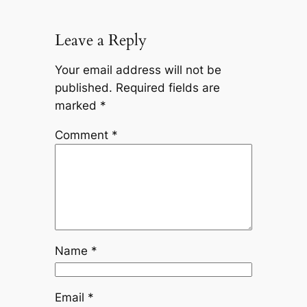
Leave a Reply
Your email address will not be
published.
Required fields are
marked
*
Comment
*
Name
*
Email
*