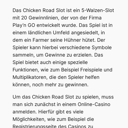
Das Chicken Road Slot ist ein 5-Walzen-Slot
mit 20 Gewinnlinien, der von der Firma
Play’n GO entwickelt wurde. Das Spiel ist in
einem ländlichen Umfeld angesiedelt, in
dem ein Farmer seine Hühner hütet. Der
Spieler kann hierbei verschiedene Symbole
sammeln, um Gewinne zu erzielen. Das
Spiel bietet auch einige spezielle
Funktionen, wie zum Beispiel Freispiele und
Multiplikatoren, die den Spieler helfen
können, noch mehr zu gewinnen.
Um das Chicken Road Slot zu spielen, muss
man sich zunächst in einem Online-Casino
anmelden. Hierfür gibt es viele
Möglichkeiten, wie zum Beispiel die
Registrierungsseite des Casinos zu