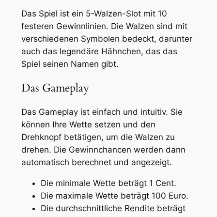
Das Spiel ist ein 5-Walzen-Slot mit 10
festeren Gewinnlinien. Die Walzen sind mit
verschiedenen Symbolen bedeckt, darunter
auch das legendäre Hähnchen, das das
Spiel seinen Namen gibt.
Das Gameplay
Das Gameplay ist einfach und intuitiv. Sie
können Ihre Wette setzen und den
Drehknopf betätigen, um die Walzen zu
drehen. Die Gewinnchancen werden dann
automatisch berechnet und angezeigt.
Die minimale Wette beträgt 1 Cent.
Die maximale Wette beträgt 100 Euro.
Die durchschnittliche Rendite beträgt