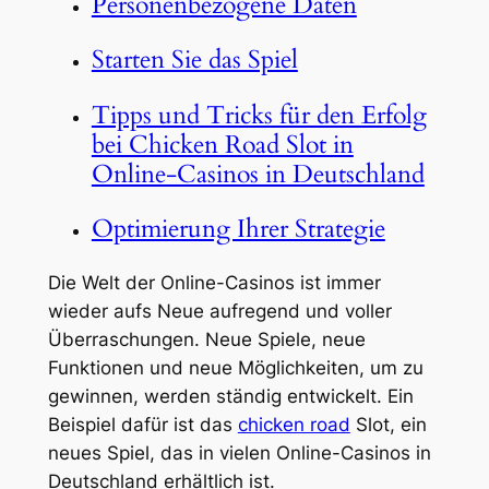
Personenbezogene Daten
Starten Sie das Spiel
Tipps und Tricks für den Erfolg
bei Chicken Road Slot in
Online-Casinos in Deutschland
Optimierung Ihrer Strategie
Die Welt der Online-Casinos ist immer
wieder aufs Neue aufregend und voller
Überraschungen. Neue Spiele, neue
Funktionen und neue Möglichkeiten, um zu
gewinnen, werden ständig entwickelt. Ein
Beispiel dafür ist das
chicken road
Slot, ein
neues Spiel, das in vielen Online-Casinos in
Deutschland erhältlich ist.