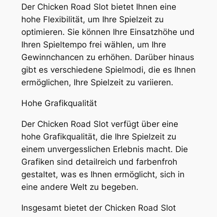
Der Chicken Road Slot bietet Ihnen eine
hohe Flexibilität, um Ihre Spielzeit zu
optimieren. Sie können Ihre Einsatzhöhe und
Ihren Spieltempo frei wählen, um Ihre
Gewinnchancen zu erhöhen. Darüber hinaus
gibt es verschiedene Spielmodi, die es Ihnen
ermöglichen, Ihre Spielzeit zu variieren.
Hohe Grafikqualität
Der Chicken Road Slot verfügt über eine
hohe Grafikqualität, die Ihre Spielzeit zu
einem unvergesslichen Erlebnis macht. Die
Grafiken sind detailreich und farbenfroh
gestaltet, was es Ihnen ermöglicht, sich in
eine andere Welt zu begeben.
Insgesamt bietet der Chicken Road Slot