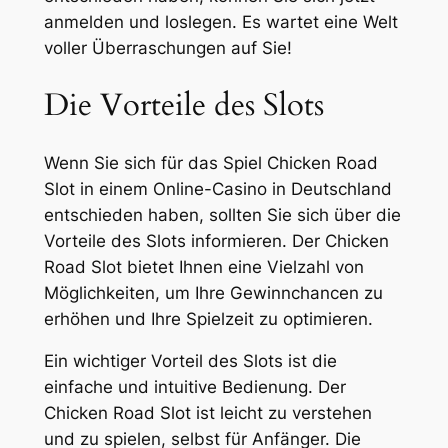
anmelden und loslegen. Es wartet eine Welt
voller Überraschungen auf Sie!
Die Vorteile des Slots
Wenn Sie sich für das Spiel Chicken Road
Slot in einem Online-Casino in Deutschland
entschieden haben, sollten Sie sich über die
Vorteile des Slots informieren. Der Chicken
Road Slot bietet Ihnen eine Vielzahl von
Möglichkeiten, um Ihre Gewinnchancen zu
erhöhen und Ihre Spielzeit zu optimieren.
Ein wichtiger Vorteil des Slots ist die
einfache und intuitive Bedienung. Der
Chicken Road Slot ist leicht zu verstehen
und zu spielen, selbst für Anfänger. Die