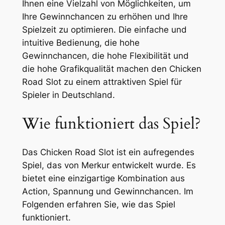
Ihnen eine Vielzahl von Möglichkeiten, um
Ihre Gewinnchancen zu erhöhen und Ihre
Spielzeit zu optimieren. Die einfache und
intuitive Bedienung, die hohe
Gewinnchancen, die hohe Flexibilität und
die hohe Grafikqualität machen den Chicken
Road Slot zu einem attraktiven Spiel für
Spieler in Deutschland.
Wie funktioniert das Spiel?
Das Chicken Road Slot ist ein aufregendes
Spiel, das von Merkur entwickelt wurde. Es
bietet eine einzigartige Kombination aus
Action, Spannung und Gewinnchancen. Im
Folgenden erfahren Sie, wie das Spiel
funktioniert.