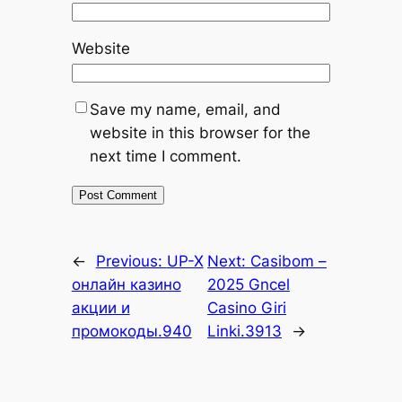
Website
Save my name, email, and
website in this browser for the
next time I comment.
←
Previous:
UP-X
Next:
Casibom –
онлайн казино
2025 Gncel
акции и
Casino Giri
промокоды.940
Linki.3913
→