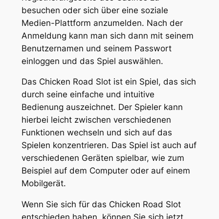
besuchen oder sich über eine soziale
Medien-Plattform anzumelden. Nach der
Anmeldung kann man sich dann mit seinem
Benutzernamen und seinem Passwort
einloggen und das Spiel auswählen.
Das Chicken Road Slot ist ein Spiel, das sich
durch seine einfache und intuitive
Bedienung auszeichnet. Der Spieler kann
hierbei leicht zwischen verschiedenen
Funktionen wechseln und sich auf das
Spielen konzentrieren. Das Spiel ist auch auf
verschiedenen Geräten spielbar, wie zum
Beispiel auf dem Computer oder auf einem
Mobilgerät.
Wenn Sie sich für das Chicken Road Slot
entschieden haben, können Sie sich jetzt