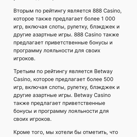
Вторым по рейтингу является 888 Casino,
которое также предлагает более 1 000
игр, включая слоты, рулетку, блэкджек и
другие азартные игры. 888 Casino также
предлагает приветственные бонусы и
программу лояльности для своих
игроков.
Третьим по рейтингу является Betway
Casino, которое предлагает более 500
игр, включая слоты, рулетку, блэкджек и
другие азартные игры. Betway Casino
также предлагает приветственные
бонусы и программу лояльности для
своих игроков.
Кроме того, мы хотели бы отметить, что