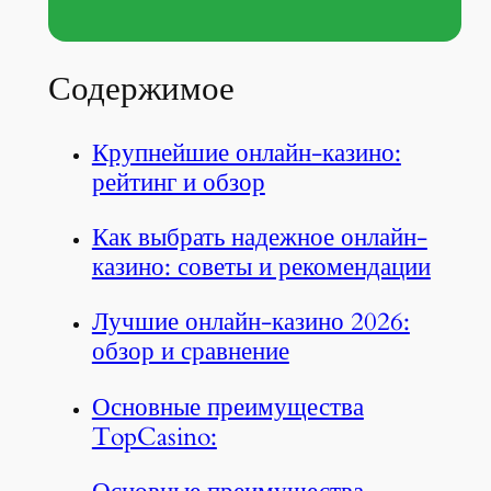
Содержимое
Крупнейшие онлайн-казино:
рейтинг и обзор
Как выбрать надежное онлайн-
казино: советы и рекомендации
Лучшие онлайн-казино 2026:
обзор и сравнение
Основные преимущества
TopCasino: