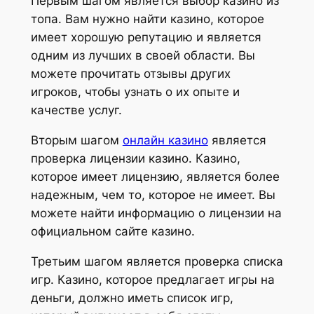
Первым шагом является выбор казино из
топа. Вам нужно найти казино, которое
имеет хорошую репутацию и является
одним из лучших в своей области. Вы
можете прочитать отзывы других
игроков, чтобы узнать о их опыте и
качестве услуг.
Вторым шагом
онлайн казино
является
проверка лицензии казино. Казино,
которое имеет лицензию, является более
надежным, чем то, которое не имеет. Вы
можете найти информацию о лицензии на
официальном сайте казино.
Третьим шагом является проверка списка
игр. Казино, которое предлагает игры на
деньги, должно иметь список игр,