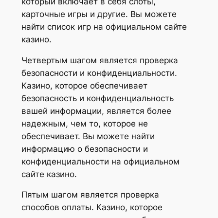
который включает в себя слоты,
карточные игры и другие. Вы можете
найти список игр на официальном сайте
казино.
Четвертым шагом является проверка
безопасности и конфиденциальности.
Казино, которое обеспечивает
безопасность и конфиденциальность
вашей информации, является более
надежным, чем то, которое не
обеспечивает. Вы можете найти
информацию о безопасности и
конфиденциальности на официальном
сайте казино.
Пятым шагом является проверка
способов оплаты. Казино, которое