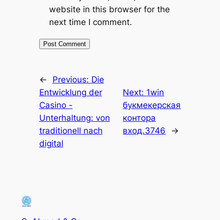
website in this browser for the
next time I comment.
←
Previous:
Die
Entwicklung der
Next:
1win
Casino -
букмекерская
Unterhaltung: von
контора
traditionell nach
вход.3746
→
digital