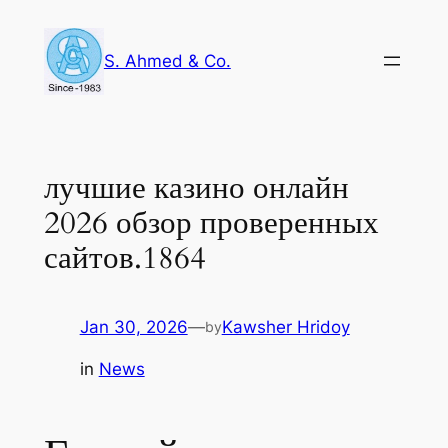
Skip
to
S. Ahmed & Co.
content
лучшие казино онлайн
2026 обзор проверенных
сайтов.1864
Jan 30, 2026
—
Kawsher Hridoy
by
in
News