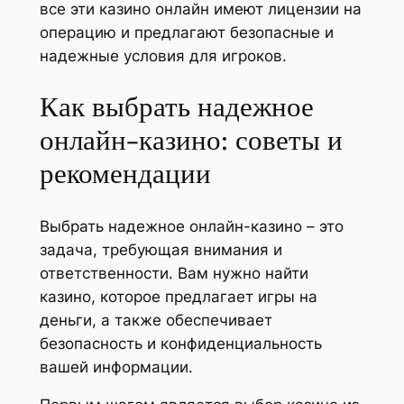
все эти казино онлайн имеют лицензии на
операцию и предлагают безопасные и
надежные условия для игроков.
Как выбрать надежное
онлайн-казино: советы и
рекомендации
Выбрать надежное онлайн-казино – это
задача, требующая внимания и
ответственности. Вам нужно найти
казино, которое предлагает игры на
деньги, а также обеспечивает
безопасность и конфиденциальность
вашей информации.