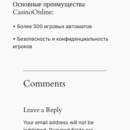
Основные преимущества
CasinoOnline:
• Более 500 игровых автоматов
• Безопасность и конфиденциальность
игроков
Comments
Leave a Reply
Your email address will not be
published.
Required fields are