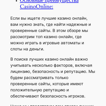
Основные преимущества
CasinoOnline:
Если вы ищете лучшие казино онлайн,
вам нужно знать, где найти надежные и
проверенные сайты. В этом обзоре мы
рассмотрим топ казино онлайн, где
можно играть в игровые автоматы и
слоты на деньги.
В поиске лучших казино онлайн важно
учитывать несколько факторов, включая
лицензию, безопасность и репутацию. Мы
будем рассматривать только
проверенные сайты, которые имеют
положительную репутацию и
обеспечивают безопасность игроков.