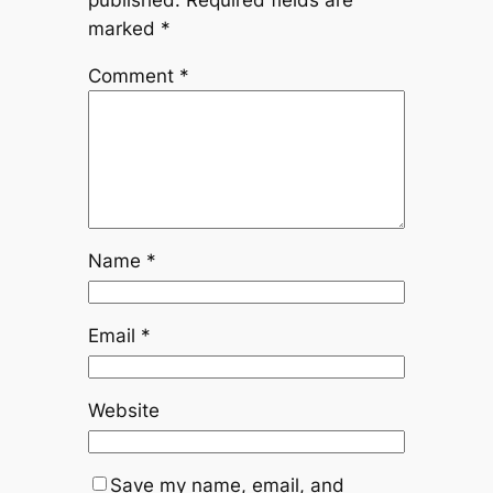
marked
*
Comment
*
Name
*
Email
*
Website
Save my name, email, and