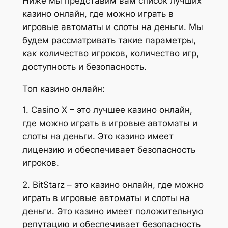
Ниже мы представим вам список лучших
казино онлайн, где можно играть в
игровые автоматы и слоты на деньги. Мы
будем рассматривать такие параметры,
как количество игроков, количество игр,
доступность и безопасность.
Топ казино онлайн:
1. Casino X – это лучшее казино онлайн,
где можно играть в игровые автоматы и
слоты на деньги. Это казино имеет
лицензию и обеспечивает безопасность
игроков.
2. BitStarz – это казино онлайн, где можно
играть в игровые автоматы и слоты на
деньги. Это казино имеет положительную
репутацию и обеспечивает безопасность