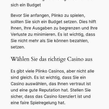
sich ein Budget
Bevor Sie anfangen, Plinko zu spielen,
sollten Sie sich ein Budget setzen. Dies hilft
Ihnen, Ihre Ausgaben zu begrenzen und Ihre
Verluste zu minimieren. Es ist wichtig, dass
Sie nicht mehr als Sie können bezahlen,
setzen.
Wählen Sie das richtige Casino aus
Es gibt viele Plinko Casinos, aber nicht alle
sind gleich. Es ist wichtig, dass Sie ein
Casino auswählen, das Ihnen vertraut ist
und eine gute Reputation hat. Stellen Sie
sicher, dass das Casino lizenziert ist und
eine faire Spielregelung hat.