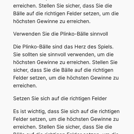
erreichen. Stellen Sie sicher, dass Sie die
Bälle auf die richtigen Felder setzen, um die
höchsten Gewinne zu erreichen.
Verwenden Sie die Plinko-Bälle sinnvoll
Die Plinko-Bälle sind das Herz des Spiels.
Sie sollten sie sinnvoll verwenden, um die
höchsten Gewinne zu erreichen. Stellen Sie
sicher, dass Sie die Bälle auf die richtigen
Felder setzen, um die höchsten Gewinne zu
erreichen.
Setzen Sie sich auf die richtigen Felder
Es ist wichtig, dass Sie sich auf die richtigen
Felder setzen, um die höchsten Gewinne zu
erreichen. Stellen Sie sicher, dass Sie die