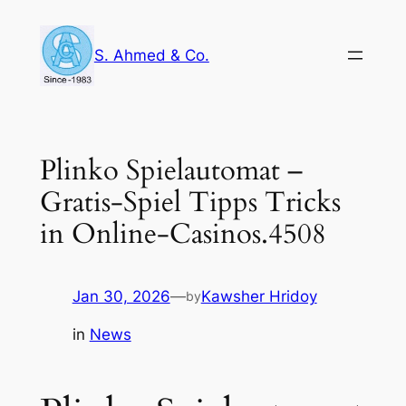
Skip
to
S. Ahmed & Co.
content
Plinko Spielautomat –
Gratis-Spiel Tipps Tricks
in Online-Casinos.4508
Jan 30, 2026
—
Kawsher Hridoy
by
in
News