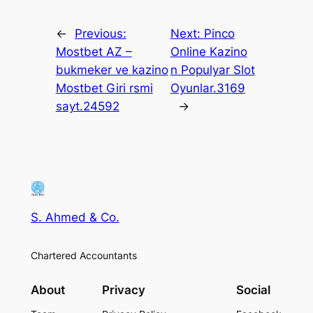
←
Previous:
Next:
Pinco
Mostbet AZ –
Online Kazino
bukmeker ve kazino
n Populyar Slot
Mostbet Giri rsmi
Oyunlar.3169
sayt.24592
→
S. Ahmed & Co.
Chartered Accountants
About
Privacy
Social