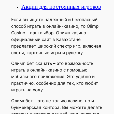
Акции для постоянных игроков
Если вы ищете надежный и безопасный
способ играть в онлайн-казино, то Olimp
Casino – ваш выбор. Олимп казино
официальный сайт в Казахстане
предлагает широкий спектр игр, включая
слоты, карточные игры и рулетку.
Олимп бет скачать – это возможность
играть в онлайн-казино с помощью
мобильного приложения. Это удобно и
практично, особенно для тех, кто любит
играть на ходу.
Олимпбет – это не только казино, но и
букмекерская контора. Вы можете делать