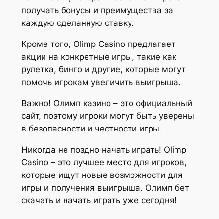
получать бонусы и преимущества за
каждую сделанную ставку.
Кроме того, Olimp Casino предлагает
акции на конкретные игры, такие как
рулетка, бинго и другие, которые могут
помочь игрокам увеличить выигрыша.
Важно! Олимп казино – это официальный
сайт, поэтому игроки могут быть уверены
в безопасности и честности игры.
Никогда не поздно начать играть! Olimp
Casino – это лучшее место для игроков,
которые ищут новые возможности для
игры и получения выигрыша. Олимп бет
скачать и начать играть уже сегодня!