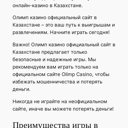
онлайн-казино в Казахстане.
Олимп казино официальный сайт в
Казахстане – это ваш путь к выигрышам и
развлечениям. Начните играть сегодня!
Важно! Олимп казино официальный сайт в
Казахстане предлагает только
безопасные и надежные игры. Мы
рекомендуем вам играть только на
официальном сайте Olimp Casino, чтобы
избежать мошенничества и потерять
деньги.
Никогда не играйте на неофициальном
сайте, иначе вы можете потерять деньги!
Преимущества игры в