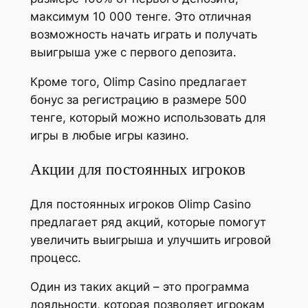
максимум 10 000 тенге. Это отличная
возможность начать играть и получать
выигрыша уже с первого депозита.
Кроме того, Olimp Casino предлагает
бонус за регистрацию в размере 500
тенге, который можно использовать для
игры в любые игры казино.
Акции для постоянных игроков
Для постоянных игроков Olimp Casino
предлагает ряд акций, которые помогут
увеличить выигрыша и улучшить игровой
процесс.
Один из таких акций – это программа
лояльности, которая позволяет игрокам