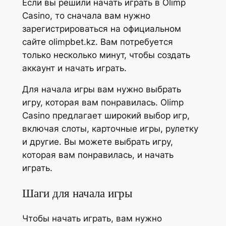
Если вы решили начать играть в Olimp
Casino, то сначала вам нужно
зарегистрироваться на официальном
сайте olimpbet.kz. Вам потребуется
только несколько минут, чтобы создать
аккаунт и начать играть.
Для начала игры вам нужно выбрать
игру, которая вам понравилась. Olimp
Casino предлагает широкий выбор игр,
включая слоты, карточные игры, рулетку
и другие. Вы можете выбрать игру,
которая вам понравилась, и начать
играть.
Шаги для начала игры
Чтобы начать играть, вам нужно