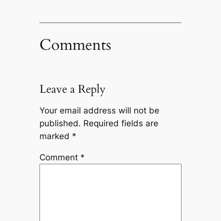
Comments
Leave a Reply
Your email address will not be
published.
Required fields are
marked
*
Comment
*