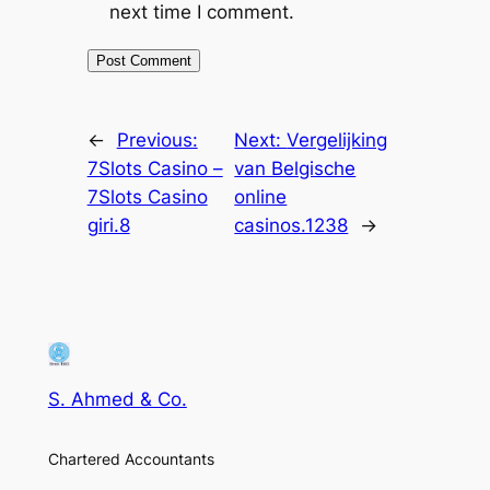
next time I comment.
←
Previous:
Next:
Vergelijking
7Slots Casino –
van Belgische
7Slots Casino
online
giri.8
casinos.1238
→
S. Ahmed & Co.
Chartered Accountants