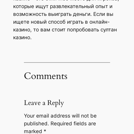
которые ищут развлекательный опыт и
возможность выиграть деньги. Если вы
ищете новый способ играть в онлайн-
казино, то вам стоит попробовать султан
казино.
Comments
Leave a Reply
Your email address will not be
published.
Required fields are
marked
*