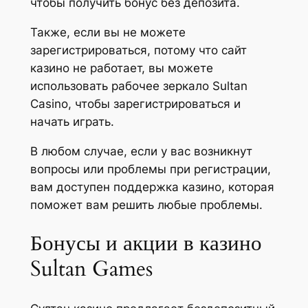
чтобы получить бонус без депозита.
Также, если вы не можете
зарегистрироваться, потому что сайт
казино не работает, вы можете
использовать рабочее зеркало Sultan
Casino, чтобы зарегистрироваться и
начать играть.
В любом случае, если у вас возникнут
вопросы или проблемы при регистрации,
вам доступен поддержка казино, которая
поможет вам решить любые проблемы.
Бонусы и акции в казино
Sultan Games