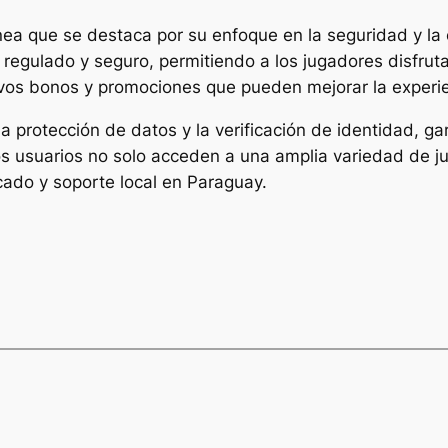
ea que se destaca por su enfoque en la seguridad y la e
gulado y seguro, permitiendo a los jugadores disfrutar
vos bonos y promociones que pueden mejorar la experie
 protección de datos y la verificación de identidad, ga
los usuarios no solo acceden a una amplia variedad de j
icado y soporte local en Paraguay.