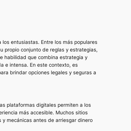
 los entusiastas. Entre los más populares
 propio conjunto de reglas y estrategias,
 de habilidad que combina estrategia y
a e intensa. En este contexto, es
ara brindar opciones legales y seguras a
s plataformas digitales permiten a los
eriencia más accesible. Muchos sitios
as y mecánicas antes de arriesgar dinero