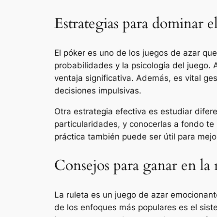
Estrategias para dominar e
El póker es uno de los juegos de azar qu
probabilidades y la psicología del juego
ventaja significativa. Además, es vital g
decisiones impulsivas.
Otra estrategia efectiva es estudiar dife
particularidades, y conocerlas a fondo te
práctica también puede ser útil para mej
Consejos para ganar en la 
La ruleta es un juego de azar emocionant
de los enfoques más populares es el sist