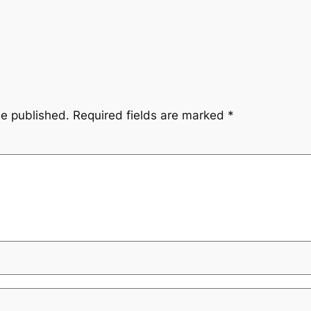
be published.
Required fields are marked
*