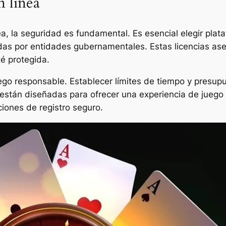
n línea
ea, la seguridad es fundamental. Es esencial elegir pla
das por entidades gubernamentales. Estas licencias ase
é protegida.
go responsable. Establecer límites de tiempo y presupue
 están diseñadas para ofrecer una experiencia de juego
iones de registro seguro.