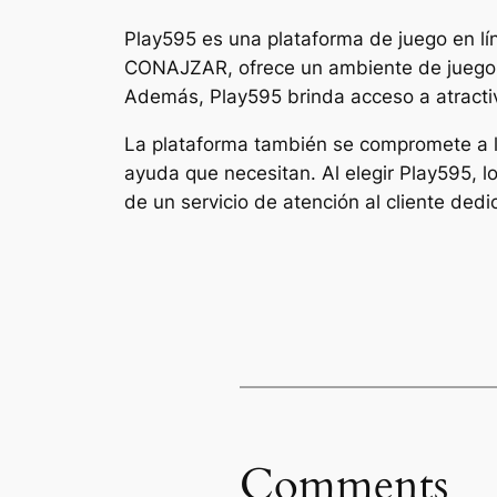
Play595 es una plataforma de juego en lín
CONAJZAR, ofrece un ambiente de juego re
Además, Play595 brinda acceso a atracti
La plataforma también se compromete a la
ayuda que necesitan. Al elegir Play595, 
de un servicio de atención al cliente ded
Comments