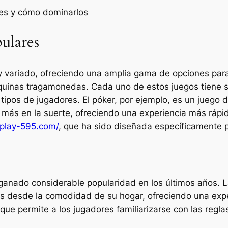
res y cómo dominarlos
ulares
y variado, ofreciendo una amplia gama de opciones para
áquinas tragamonedas. Cada uno de estos juegos tiene su
s tipos de jugadores. El póker, por ejemplo, es un juego
a más en la suerte, ofreciendo una experiencia más rápid
/play-595.com/
, que ha sido diseñada específicamente p
ganado considerable popularidad en los últimos años. La
tos desde la comodidad de su hogar, ofreciendo una exp
 que permite a los jugadores familiarizarse con las regl