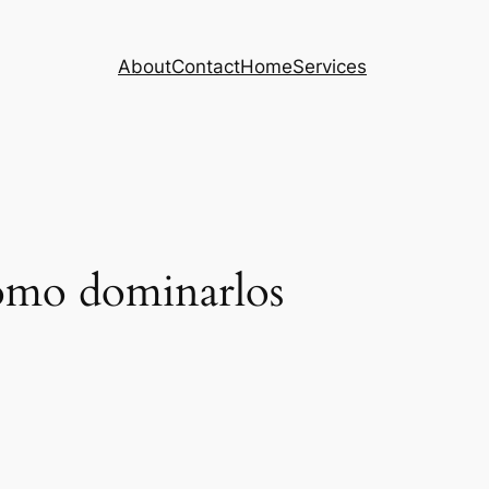
About
Contact
Home
Services
cómo dominarlos