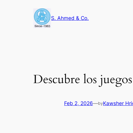
Skip
to
S. Ahmed & Co.
content
Descubre los juego
Feb 2, 2026
—
Kawsher Hri
by