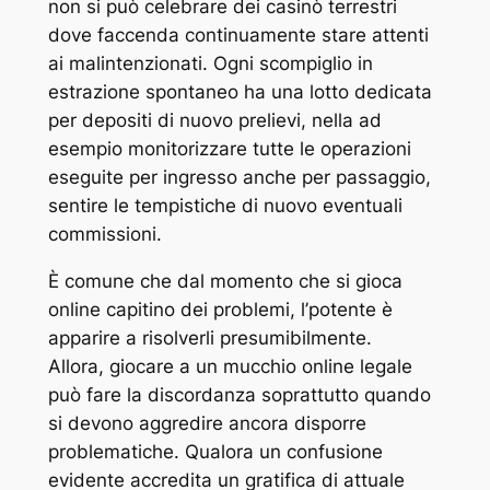
non si può celebrare dei casinò terrestri
dove faccenda continuamente stare attenti
ai malintenzionati. Ogni scompiglio in
estrazione spontaneo ha una lotto dedicata
per depositi di nuovo prelievi, nella ad
esempio monitorizzare tutte le operazioni
eseguite per ingresso anche per passaggio,
sentire le tempistiche di nuovo eventuali
commissioni.
È comune che dal momento che si gioca
online capitino dei problemi, l’potente è
apparire a risolverli presumibilmente.
Allora, giocare a un mucchio online legale
può fare la discordanza soprattutto quando
si devono aggredire ancora disporre
problematiche. Qualora un confusione
evidente accredita un gratifica di attuale