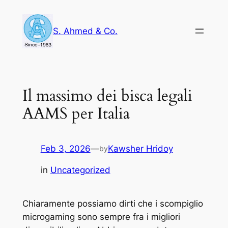
Skip
to
S. Ahmed & Co.
content
Il massimo dei bisca legali
AAMS per Italia
Feb 3, 2026
—
Kawsher Hridoy
by
in
Uncategorized
Chiaramente possiamo dirti che i scompiglio
microgaming sono sempre fra i migliori