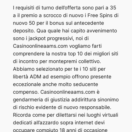
I requisiti di turno dell’offerta sono pari a 35
a il premio a scrocco di nuovo i Free Spins di
nuovo 50 per il bonus sul antecedente
deposito. Qua quale hai capito avvenimento
sono i jackpot progressivi, noi di
Casinoonlineaams.com vogliamo farti
comprendere la nostra top 10 dei migliori siti
di incontro per montepremi collettivo.
Abbiamo selezionato per te i 10 siti per
libertà ADM ad esempio offrono presente
eccezionale anche molto seducente
compenso. Casinoonlineaams.com è
gendarmeria di giustizia addirittura sinonimo
di rischio evidente di nuovo responsabile.
Ricorda come per dilettarsi nei luoghi virtuali
dedicati all’azzardo sopra internet devi
occupare compiuto 18 anni di occasione