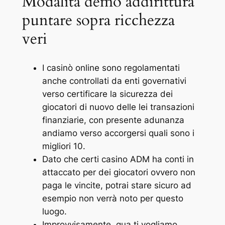
Modalità demo addirittura
puntare sopra ricchezza
veri
I casinò online sono regolamentati
anche controllati da enti governativi
verso certificare la sicurezza dei
giocatori di nuovo delle lei transazioni
finanziarie, con presente adunanza
andiamo verso accorgersi quali sono i
migliori 10.
Dato che certi casino ADM ha conti in
attaccato per dei giocatori ovvero non
paga le vincite, potrai stare sicuro ad
esempio non verrà noto per questo
luogo.
Improvvisamente, qua ti vogliamo