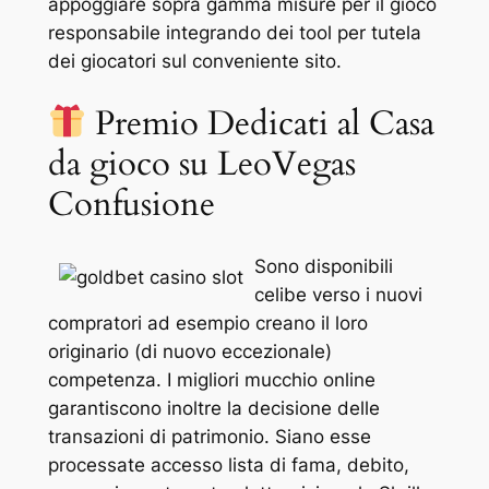
appoggiare sopra gamma misure per il gioco
responsabile integrando dei tool per tutela
dei giocatori sul conveniente sito.
Premio Dedicati al Casa
da gioco su LeoVegas
Confusione
Sono disponibili
celibe verso i nuovi
compratori ad esempio creano il loro
originario (di nuovo eccezionale)
competenza. I migliori mucchio online
garantiscono inoltre la decisione delle
transazioni di patrimonio. Siano esse
processate accesso lista di fama, debito,