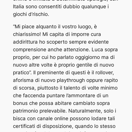
Italia sono consentiti dubbio qualunque i
giochi d’rischio.
“Mi piace alquanto il vostro luogo, è
chiarissimo! Mi capita di imporre cura
addirittura ho scoperto sempre evidente
comprensione anche attenzione. Luca sopra
proprio, per cui ho parlato oggigiorno ma di
nuovo altre volte è proprio gentile di nuovo
pratico”. Il preminente di questi è il rollover,
aforisma di nuovo playthrough oppure rapito
di scorsa, piuttosto il talento di volte minimo
che faccenda puntare l’ammontare di un
bonus che possa abitare cambiato sopra
patrimonio prelevabile. Naturalmente, solo i
bisca con canale online possono lodare tali
certificati di disposizione, quando lo stesso