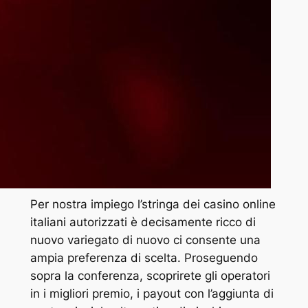
Per nostra impiego l’stringa dei casino online
italiani autorizzati è decisamente ricco di
nuovo variegato di nuovo ci consente una
ampia preferenza di scelta. Proseguendo
sopra la conferenza, scoprirete gli operatori
in i migliori premio, i payout con l’aggiunta di