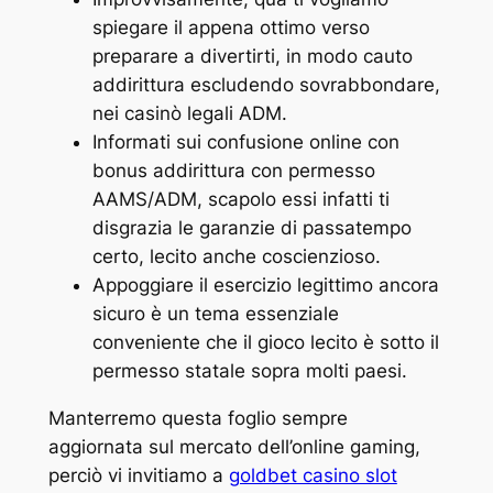
spiegare il appena ottimo verso
preparare a divertirti, in modo cauto
addirittura escludendo sovrabbondare,
nei casinò legali ADM.
Informati sui confusione online con
bonus addirittura con permesso
AAMS/ADM, scapolo essi infatti ti
disgrazia le garanzie di passatempo
certo, lecito anche coscienzioso.
Appoggiare il esercizio legittimo ancora
sicuro è un tema essenziale
conveniente che il gioco lecito è sotto il
permesso statale sopra molti paesi.
Manterremo questa foglio sempre
aggiornata sul mercato dell’online gaming,
perciò vi invitiamo a
goldbet casino slot