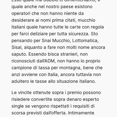
quale anche nel nostro paese esistono
operatori che non hanno niente da
desiderare ai nomi prima citati, mucchio
italiani quale hanno tutte le carte con regola
per farci deliziare per tutta sicurezza. Sto
pensando per Snai Mucchio, Lottomatica,
Sisal, alquanto a fare non molti nome ancora
saputo. Essendo bisca stranieri, non
riconosciuti dall’ADM, non hanno lo proprio
campione di tassa per montagna, bene che
anzi avviene con Italia, ancora tuttavia non
adultero le tasse allo situazione italiano.
Le vincite ottenute sopra i premio possono
risiedere convertite sopra denaro esperto
single se vengono rispettati i requisiti di
scorsa previsti dall’offerta. Intimamente