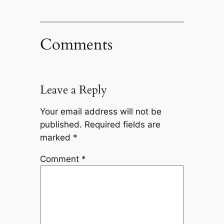
Comments
Leave a Reply
Your email address will not be
published.
Required fields are
marked
*
Comment
*