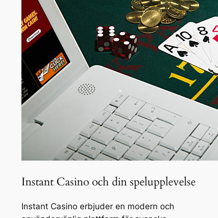
Instant Casino och din spelupplevelse
Instant Casino erbjuder en modern och