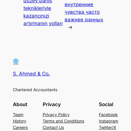
düzey bahis
внутренние
teknikleriyle
чувства часто
kazancınızı
важнее данных
artırmanın yolları
→
S. Ahmed & Co.
Chartered Accountants
About
Privacy
Social
Team
Privacy Policy
Facebook
History
Terms and Conditions
Instagram
Careers
Contact Us
Twitter/X