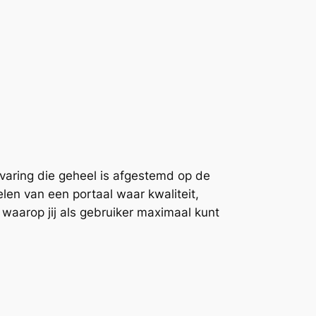
ervaring die geheel is afgestemd op de
len van een portaal waar kwaliteit,
 waarop jij als gebruiker maximaal kunt