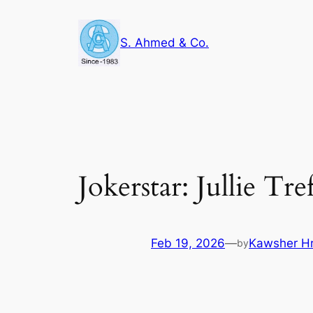
Skip
to
S. Ahmed & Co.
content
Jokerstar: Jullie 
Feb 19, 2026
—
Kawsher Hr
by