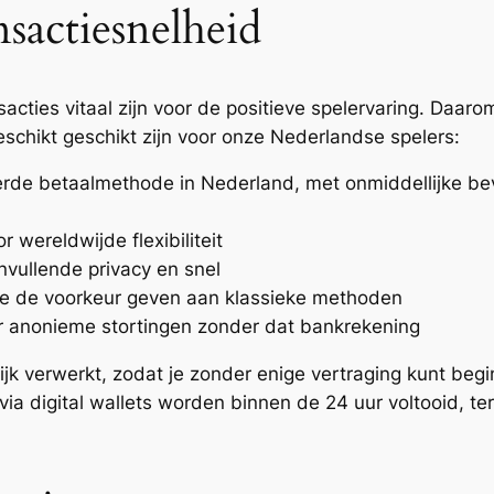
nsactiesnelheid
sacties vitaal zijn voor de positieve spelervaring. Daa
eschikt geschikt zijn voor onze Nederlandse spelers:
de betaalmethode in Nederland, met onmiddellijke bev
 wereldwijde flexibiliteit
anvullende privacy en snel
ie de voorkeur geven aan klassieke methoden
 anonieme stortingen zonder dat bankrekening
lijk verwerkt, zodat je zonder enige vertraging kunt be
a digital wallets worden binnen de 24 uur voltooid, te