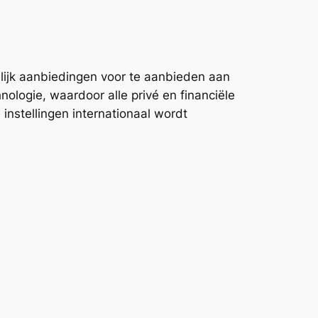
elijk aanbiedingen voor te aanbieden aan
ologie, waardoor alle privé en financiële
nstellingen internationaal wordt