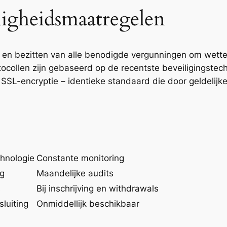
igheidsmaatregelen
ng en bezitten van alle benodigde vergunningen om wett
ocollen zijn gebaseerd op de recentste beveiligingstechn
-encryptie – identieke standaard die door geldelijke i
hnologie
Constante monitoring
ng
Maandelijke audits
s
Bij inschrijving en withdrawals
luiting
Onmiddellijk beschikbaar