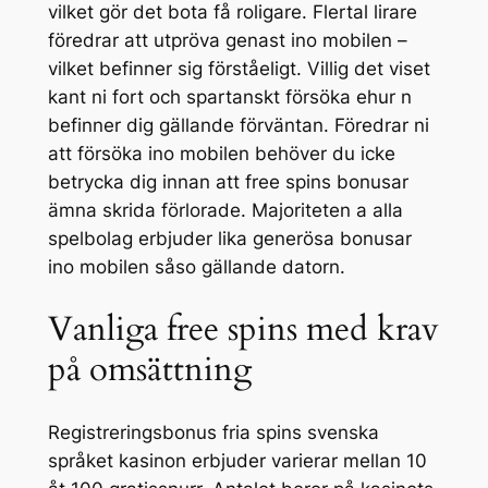
vilket gör det bota få roligare. Flertal lirare
föredrar att utpröva genast ino mobilen –
vilket befinner sig förståeligt. Villig det viset
kant ni fort och spartanskt försöka ehur n
befinner dig gällande förväntan. Föredrar ni
att försöka ino mobilen behöver du icke
betrycka dig innan att free spins bonusar
ämna skrida förlorade. Majoriteten a alla
spelbolag erbjuder lika generösa bonusar
ino mobilen såso gällande datorn.
Vanliga free spins med krav
på omsättning
Registreringsbonus fria spins svenska
språket kasinon erbjuder varierar mellan 10