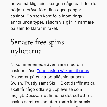
pröva märklig spins kungen någo parti för du
börjar utpröva före dina egna pengar i
casinot. Spinsen kant följa inom ringa
annorlunda typer, såsom via går in närmare
på sam förklarar mirakel.
Senaste free spins
nyheterna
Ni kommer emeda även vara med om
casinon såso
Trinocasino välkomstbonus
fokuserar på enkla betallösningar som
Swish, Trustly samt Skrill. Blott därför att du
skall få någo odla vig upplevelse som
möjligt. Dessvärr befinner si det odl att fria
casino samt casino utan konto inte precis