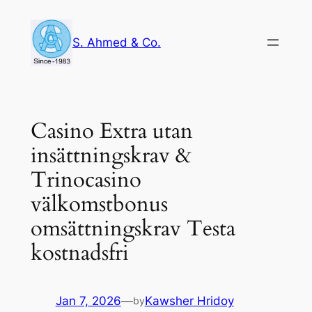
Skip
to
S. Ahmed & Co.
content
Casino Extra utan
insättningskrav &
Trinocasino
välkomstbonus
omsättningskrav Testa
kostnadsfri
Jan 7, 2026
—
Kawsher Hridoy
by